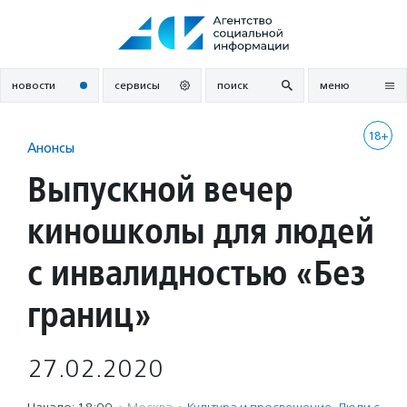
Перейти
к
содержанию
новости
сервисы
поиск
меню
18+
Анонсы
Выпускной вечер
киношколы для людей
с инвалидностью «Без
границ»
27.02.2020