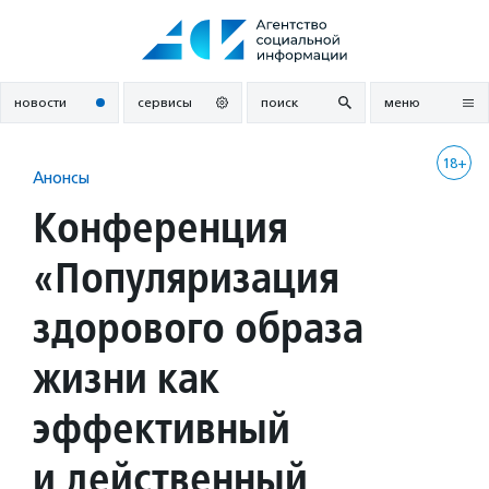
Перейти
к
содержанию
новости
сервисы
поиск
меню
18+
Анонсы
Конференция
«Популяризация
здорового образа
жизни как
эффективный
и действенный