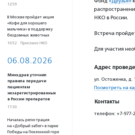
Фонд
«Друзья»
к
12:59
распространени
НКО в России.
В Москве пройдет акция
«Кофе для хорошего
мальчика» в поддержку
Встреча пройдет
бездомных животных
10:52
·
Прислано НКО
Для участия не
06.08.2026
Адрес провед
Минздрав уточнил
ул. Остоженка, д.
правила передачи
пациентам
Посмотреть на ка
незарегистрированных
в России препаратов
Контакты
17:30
телефон: +7-977-2
Началась регистрация
на «Добрый забег» в парке
Победы на Поклонной горе