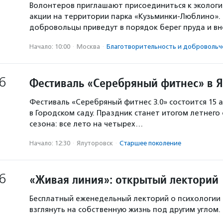
Волонтеров приглашают присоединиться к экологи
акции на территории парка «Кузьминки-Люблино». 
добровольцы приведут в порядок берег пруда и в
Начало: 10:00
·
Москва
·
Благотвори­тель­ность и доброволь­ч
6
Фестиваль «Серебряный фитнес» в 
Фестиваль «Серебряный фитнес 3.0» состоится 15 а
в Городском саду. Праздник станет итогом летнего
сезона: все лето на четырех…
Начало: 12:30
·
Ялуторовск
·
Старшее поколение
6
«Живая линия»: открытый лекторий
Бесплатный еженедельный лекторий о психологии
взглянуть на собственную жизнь под другим углом.