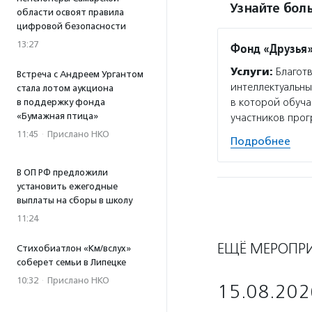
Узнайте боль
области освоят правила
цифровой безопасности
13:27
Фонд «Друзья
Услуги:
Благотв
Встреча с Андреем Ургантом
интеллектуальн
стала лотом аукциона
в которой обуча
в поддержку фонда
«Бумажная птица»
участников про
11:45
·
Прислано НКО
Подробнее
В ОП РФ предложили
установить ежегодные
выплаты на сборы в школу
11:24
ЕЩЁ МЕРОПР
Стихобиатлон «Км/вслух»
соберет семьи в Липецке
10:32
·
Прислано НКО
15.08.202