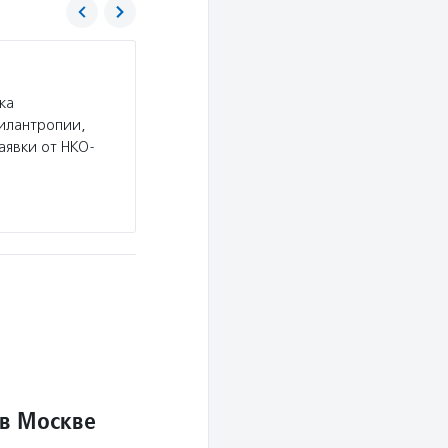
Благотворительный фонд развития филан
ка
Услуги:
Фонд проводит благотворительные пр
илантропии,
диабетом и орфанными заболеваниями, помога
аявки от НКО-
готовиться к самостоятельной жизни, содейст
компьютерной, финансово-юридической грам
Подробнее
 в Москве