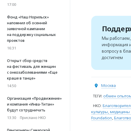
17:00
Фонд «Наш Норильск»
напомнил об осенней
Поддерж
заявочной кампании
на поддержку социальных
Мы работаем, 
проектов
информация и
16:31
вопросу в бла
достигнем
Открыт сбор средств
на фестиваль для женщин
с онкозаболеваниями «Еще
краше в танце»
Москва
14:50
ТЕГИ:
обмен опыто
Организация «Продвижение»
и компания «Инва-Титан»
НКО:
Благотворител
будут сотрудничать
культуры, медицины
13:30
·
Прислано НКО
Foundation
,
Благотв
Пенсионеры Самарской