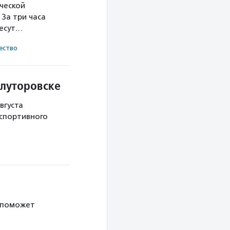
ческой
За три часа
несут…
ест­во
Ялуторовске
вгуста
 спортивного
 поможет