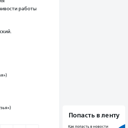
ля
чивости работы
ский.
ая»)
зья»)
Попасть в ленту
Как попасть в новости