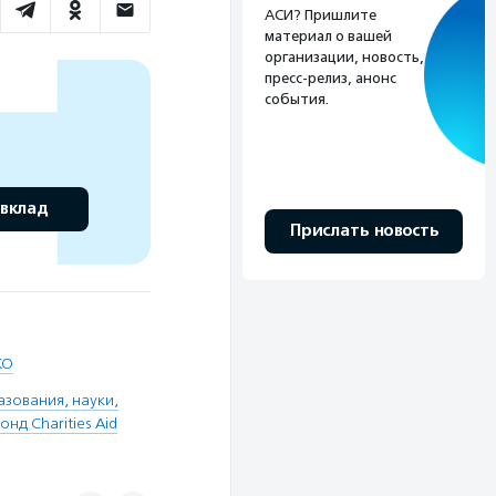
АСИ? Пришлите
материал о вашей
организации, новость,
пресс-релиз, анонс
события.
 вклад
Прислать новость
КО
зования, науки,
нд Charities Aid