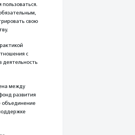
м пользоваться.
 обязательным,
трировать свою
тву.
практикой
отношения с
в деятельность
мена между
 фонд развития
ое объединение
 поддержке