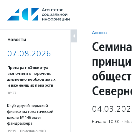
Перейти
к
содержанию
Анонсы
Новости
Семина
07.08.2026
принци
Препарат «Энхерту»
общест
включили в перечень
жизненно необходимых
Северн
и важнейших лекарств
16:27
Клуб друзей пермской
04.03.202
физико-математической
школы № 146 ищет
Начало: 10:30
·
Мос
фандрайзера
15:35
·
Прислано НКО