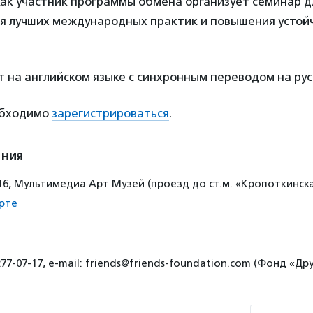
ак участник программы обмена организует семинар д
я лучших международных практик и повышения устой
 на английском языке с синхронным переводом на рус
обходимо
зарегистрироваться
.
ения
 16, Мультимедиа Арт Музей (проезд до ст.м. «Кропоткинск
рте
77-07-17, e-mail: friends@friends-foundation.com (Фонд «Дру