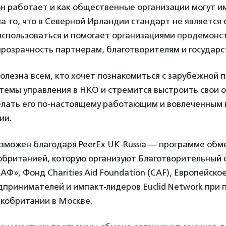
он работает и как общественные организации могут и
а то, что в Северной Ирландии стандарт не является
 использоваться и помогает организациями продемонс
прозрачность партнерам, благотворителям и государс
олезна всем, кто хочет познакомиться с зарубежной 
темы управления в НКО и стремится выстроить свои 
елать его по-настоящему работающим и вовлеченным 
ии.
озможен благодаря PeerEx UK-Russia — программе об
кобританией, которую организуют Благотворительный
Ф», Фонд Charities Aid Foundation (CAF), Европейск
дпринимателей и импакт-лидеров Euclid Network при
икобритании в Москве.