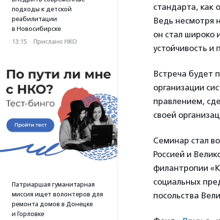
стандарта, как 
подходы к детской
реабилитации
Ведь несмотря н
в Новосибирске
он стал широко
13:15
·
Прислано НКО
устойчивость и 
Встреча будет п
организации сис
правлением, сд
своей организац
Семинар стал в
Россией и Вели
филантропии «КА
социальных пре
Патриаршая гуманитарная
миссия ищет волонтеров для
посольства Вел
ремонта домов в Донецке
и Горловке