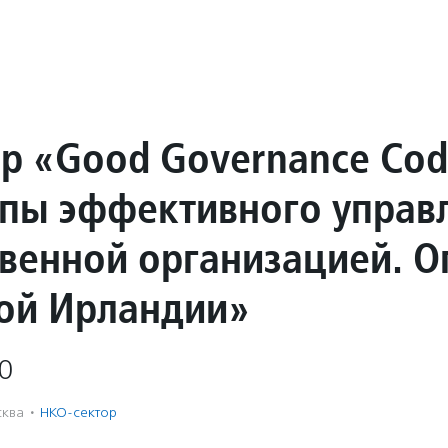
р «Good Governance Cod
пы эффективного управ
венной организацией. О
ой Ирландии»
0
ква
·
НКО-сектор