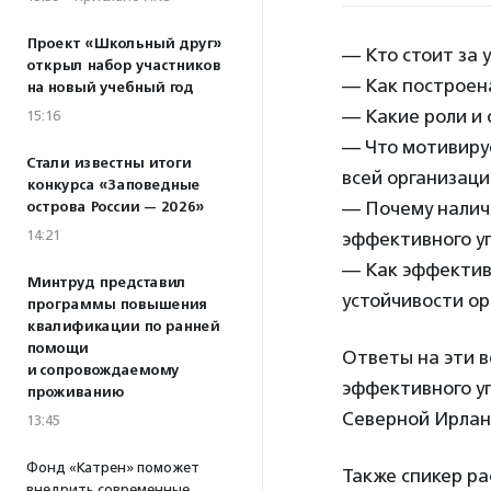
Проект «Школьный друг»
— Кто стоит за
открыл набор участников
— Как построен
на новый учебный год
— Какие роли и 
15:16
— Что мотивиру
Стали известны итоги
всей организаци
конкурса «Заповедные
— Почему налич
острова России — 2026»
14:21
эффективного у
— Как эффектив
Минтруд представил
устойчивости о
программы повышения
квалификации по ранней
помощи
Ответы на эти в
и сопровождаемому
эффективного у
проживанию
Северной Ирлан
13:45
Фонд «Катрен» поможет
Также спикер ра
внедрить современные