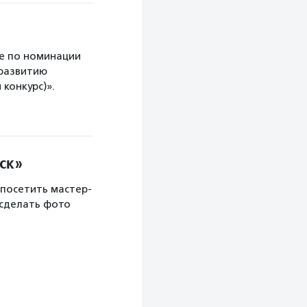
е по номинации
 развитию
конкурс)».
ск»
 посетить мастер-
 сделать фото