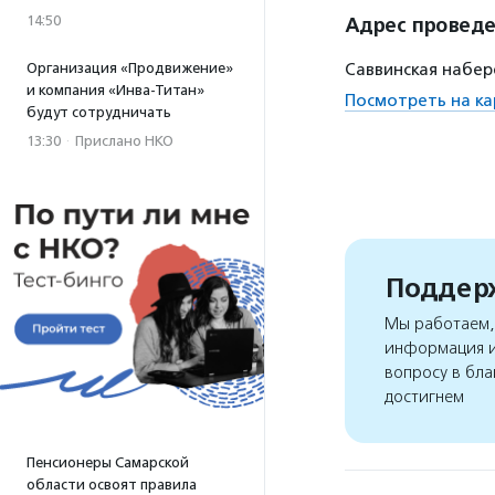
14:50
Адрес провед
Организация «Продвижение»
Саввинская набере
и компания «Инва-Титан»
Посмотреть на ка
будут сотрудничать
13:30
·
Прислано НКО
Поддерж
Мы работаем, 
информация и
вопросу в бла
достигнем
Пенсионеры Самарской
области освоят правила