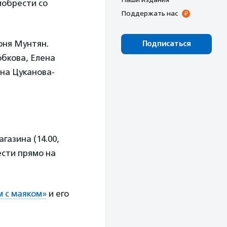
иобрести со
Поддержать нас
оня Мунтян.
Подписаться
обкова, Елена
на Цуканова-
газина (14.00,
ести прямо на
 с маяком»
и его