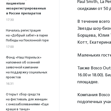
Paul Smith, La 
пациентам
скидками от 50 
незарегистрированных
в России препаратов
17:30
В течение всего
Звезды шоу-бизн
Началась регистрация
Борщева, Юлия 
на «Добрый забег» в парке
Победы на Поклонной горе
Котт, Екатерина
17:00
Маленьких госте
Фонд «Наш Норильск»
напомнил об осенней
заявочной кампании
Также Bosco Out
на поддержку социальных
16.00 и 18.00).
проектов
площадке.
16:31
Компания Bosco 
Открыт сбор средств
на фестиваль для женщин
подопечных уча
с онкозаболеваниями «Еще
краше в танце»