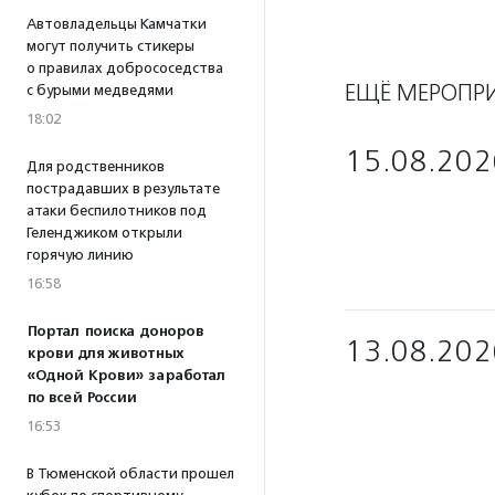
Автовладельцы Камчатки
могут получить стикеры
о правилах добрососедства
ЕЩЁ МЕРОПР
с бурыми медведями
18:02
15.08.202
Для родственников
пострадавших в результате
атаки беспилотников под
Геленджиком открыли
горячую линию
16:58
Портал поиска доноров
13.08.202
крови для животных
«Одной Крови» заработал
по всей России
16:53
В Тюменской области прошел