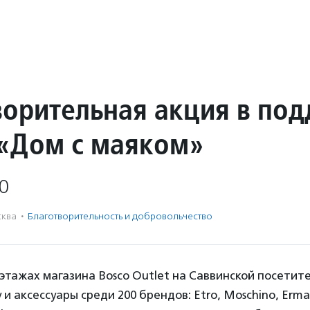
ворительная акция в по
«Дом с маяком»
0
ква
·
Благотвори­тель­ность и доброволь­чест­во
 этажах магазина Bosco Outlet на Саввинской посетит
и аксессуары среди 200 брендов: Etro, Moschino, Erma