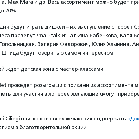
Perla, Max Mara и др. Весь ассортимент можно будет пр
до 70%.
 дня будут играть диджеи – их выступление откроет С
еса проведут small-talk’и: Татьяна Бабенкова, Катя Б
Топольницкая, Валерия Федорович, Юлия Хлынина, Ан
 Шпица будут говорить о самом интересном.
й ждет детская зона с мастер-классами.
let проведет розыгрыши с призами из ассортимента ма
 Билеты для участия в лотерее желающие смогут приобр
di Ciliegi приглашает всех желающих поддержать
«Дом
стием в благотворительной акции.