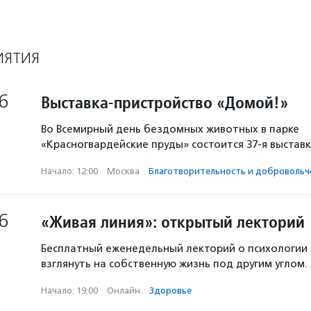
ИЯТИЯ
6
Выставка-пристройство «Домой!»
Во Всемирный день бездомных животных в парке
«Красногвардейские пруды» состоится 37-я выстав
Начало: 12:00
·
Москва
·
Благотвори­тель­ность и доброволь­ч
6
«Живая линия»: открытый лекторий
Бесплатный еженедельный лекторий о психологии
взглянуть на собственную жизнь под другим углом.
Начало: 19:00
·
Онлайн
·
Здоровье