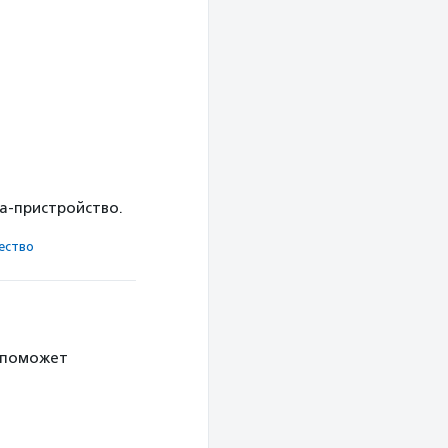
ка-пристройство.
ест­во
 поможет