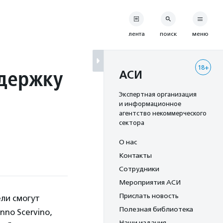
лента
поиск
меню
18+
ддержку
АСИ
Экспертная организация
и информационное
агентство некоммерческого
сектора
О нас
Контакты
Сотрудники
Мероприятия АСИ
Прислать новость
ели смогут
Полезная библиотека
nno Scervino,
Наши издания