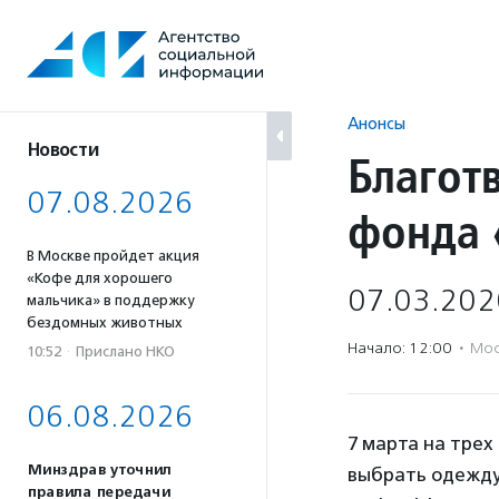
Перейти
к
содержанию
Анонсы
Новости
Благот
07.08.2026
фонда 
В Москве пройдет акция
«Кофе для хорошего
07.03.202
мальчика» в поддержку
бездомных животных
Начало: 12:00
·
Мос
10:52
·
Прислано НКО
06.08.2026
7 марта на трех
Минздрав уточнил
выбрать одежду 
правила передачи