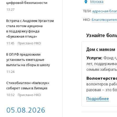
Москва
цифровой безопасности
13:27
ТЕГИ:
адресная благ
НКО:
Благотворител
Встреча с Андреем Ургантом
стала лотом аукциона
в поддержку фонда
Узнайте боль
«Бумажная птица»
11:45
·
Прислано НКО
Дом с маяком
В ОП РФ предложили
Услуги:
Фонд «Д
установить ежегодные
лет, поддержива
выплаты на сборы в школу
семьям забирать
11:24
Волонтерств
Стихобиатлон «Км/вслух»
волонтеров рабо
соберет семьи в Липецке
разовая – это б
10:32
·
Прислано НКО
Подробнее
05.08.2026