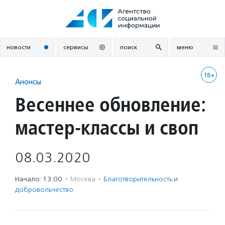
Перейти
к
содержанию
новости
сервисы
поиск
меню
18+
Анонсы
Весеннее обновление:
мастер-классы и своп
08.03.2020
Начало: 13:00
·
Москва
·
Благотвори­тель­ность и
доброволь­чест­во