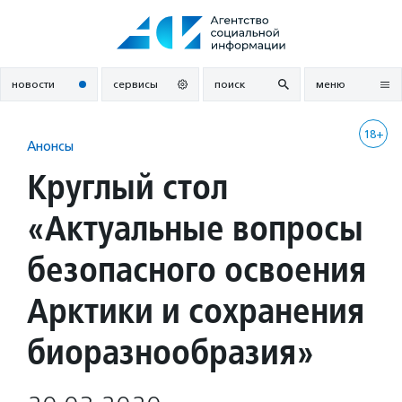
Перейти
к
содержанию
новости
сервисы
поиск
меню
18+
Анонсы
Круглый стол
«Актуальные вопросы
безопасного освоения
Арктики и сохранения
биоразнообразия»