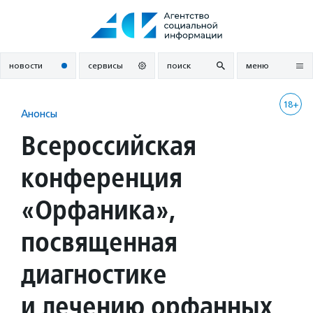
Перейти
к
содержанию
новости
сервисы
поиск
меню
18+
Анонсы
Всероссийская
конференция
«Орфаника»,
посвященная
диагностике
и лечению орфанных