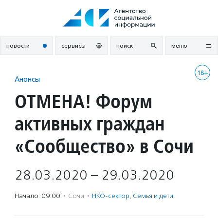
Перейти
к
содержанию
новости
сервисы
поиск
меню
18+
Анонсы
ОТМЕНА! Форум
активных граждан
«Сообщество» в Сочи
28.03.2020 – 29.03.2020
Начало: 09:00
·
Сочи
·
НКО-сектор
,
Семья и дети