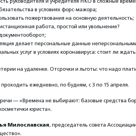
сть руководителя и учредителя НКО в сложные време
бязательства в условиях форс-мажора;
ользовать пожертвования на основную деятельность;
истанционная работа, простой или увольнение?
документооборот;
оляция делает персональные данные неперсональным
альных услуг в условиях коронавируса: стоит ли ждат
терии на удаленке. Отсрочки и льготы: что надо плати
проходить ежедневно, по будням, с 3 по 15 апреля.
тречи — «Времена не выбирают: базовые средства бо
косметички юриста».
ья Милославская
, председатель совета Ассоциаци
щество».