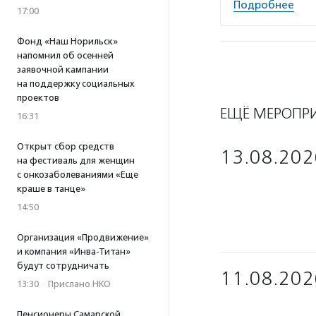
Подробнее
17:00
Фонд «Наш Норильск»
напомнил об осенней
заявочной кампании
на поддержку социальных
проектов
ЕЩЁ МЕРОПР
16:31
Открыт сбор средств
13.08.202
на фестиваль для женщин
с онкозаболеваниями «Еще
краше в танце»
14:50
Организация «Продвижение»
и компания «Инва-Титан»
будут сотрудничать
11.08.202
13:30
·
Прислано НКО
Пенсионеры Самарской