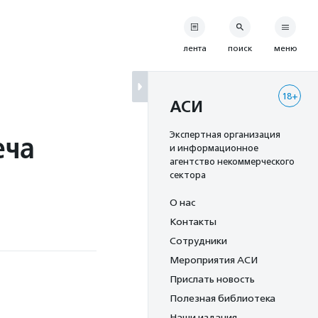
лента
поиск
меню
18+
АСИ
еча
Экспертная организация
и информационное
агентство некоммерческого
сектора
О нас
Контакты
Сотрудники
Мероприятия АСИ
Прислать новость
Полезная библиотека
Наши издания