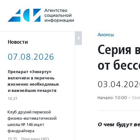
Перейти
к
содержанию
Анонсы
Новости
Серия 
07.08.2026
от бес
Препарат «Энхерту»
включили в перечень
03.04.202
жизненно необходимых
и важнейших лекарств
Начало: 10:00
·
Онл
16:27
Клуб друзей пермской
физико-математической
О чем будут в
школы № 146 ищет
фандрайзера
15:35
·
Прислано НКО