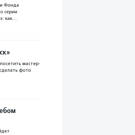
ми Фонда
з серии
х: как…
ск»
 посетить мастер-
 сделать фото
небом
йдет