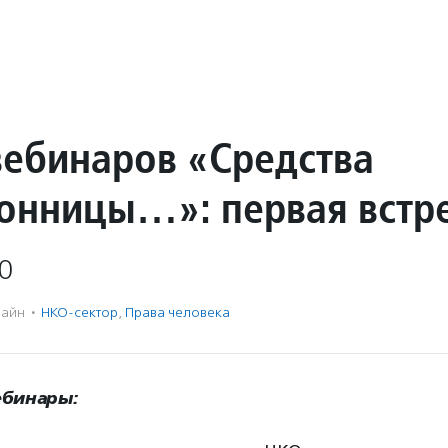
вебинаров «Средства
сонницы…»: первая встр
0
айн
·
НКО-сектор
,
Права человека
ебинары: