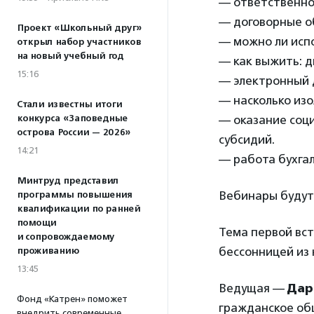
— ответственно
— договорные о
Проект «Школьный друг»
— можно ли исп
открыл набор участников
на новый учебный год
— как выжить: д
15:16
— электронный 
— насколько из
Стали известны итоги
конкурса «Заповедные
— оказание соци
острова России — 2026»
субсидий.
14:21
— работа бухгал
Минтруд представил
Вебинары будут 
программы повышения
квалификации по ранней
помощи
Тема первой вс
и сопровождаемому
бессонницей из 
проживанию
13:45
Ведущая —
Дар
Фонд «Катрен» поможет
гражданское об
внедрить современные