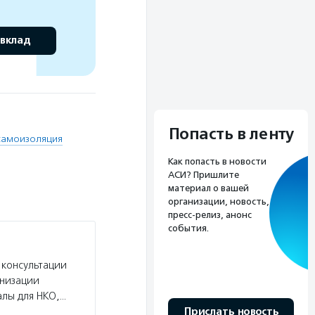
 вклад
Попасть в ленту
самоизоляция
Как попасть в новости
АСИ? Пришлите
материал о вашей
организации, новость,
пресс-релиз, анонс
события.
 консультации
анизации
алы для НКО,…
Прислать новость