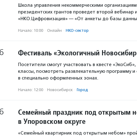
Школа управления некоммерческими организация
президентских грантов проведет второй вебинар и
«НКО.Цифровизация» — «От анкеты до базы данны
Начало: 10:00
·
Онлайн
·
НКО-сектор
6
Фестиваль «Экологичный Новосибир
Посетители смогут участвовать в квесте «ЭкоСиб»,
классы, посмотреть развлекательную программу и
в специально оформленных зонах.
Начало: 12:00
·
Новосибирск
·
Город
6
Семейный праздник под открытым 
в Упоровском округе
«Семейный квартирник под открытым небом» про