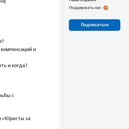
на;
Поддержать нас
Подписаться
и?
ь компенсаций и
ть и когда?
рьбы с
и «Юристы за