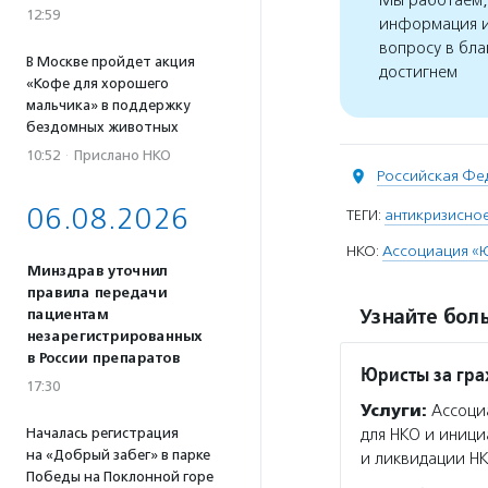
Мы работаем, 
12:59
информация и
вопросу в бла
В Москве пройдет акция
достигнем
«Кофе для хорошего
мальчика» в поддержку
бездомных животных
10:52
·
Прислано НКО
Российская Фе
06.08.2026
ТЕГИ:
антикризисное
НКО:
Ассоциация «
Минздрав уточнил
правила передачи
Узнайте боль
пациентам
незарегистрированных
в России препаратов
Юристы за гр
17:30
Услуги:
Ассоциа
Началась регистрация
для НКО и иници
на «Добрый забег» в парке
и ликвидации НК
Победы на Поклонной горе