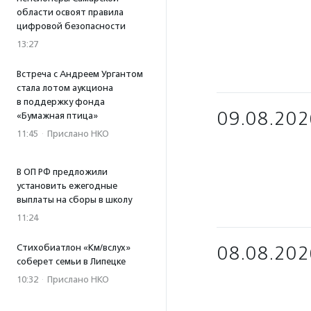
области освоят правила
цифровой безопасности
13:27
Встреча с Андреем Ургантом
стала лотом аукциона
в поддержку фонда
09.08.202
«Бумажная птица»
11:45
·
Прислано НКО
В ОП РФ предложили
установить ежегодные
выплаты на сборы в школу
11:24
Стихобиатлон «Км/вслух»
08.08.202
соберет семьи в Липецке
10:32
·
Прислано НКО