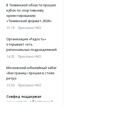
В Тюменской области прошел
кубок по спортивному
ориентированию
«Тюменский формат-2026»
15:19
·
Прислано НКО
Организация «Радость»
открывает сеть
региональных подразделений
14:25
·
Прислано НКО
Московский юбилейный забег
«Без границ» прошел в стиле
ретро
13:30
·
Прислано НКО
Совфед поддержал
инициативу о бесплатной
юридической помощи
сиротам старше 23 лет