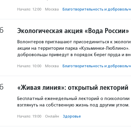
Начало: 12:00
·
Москва
·
Благотвори­тель­ность и доброволь­ч
6
Экологическая акция «Вода России»
Волонтеров приглашают присоединиться к экологи
акции на территории парка «Кузьминки-Люблино». 
добровольцы приведут в порядок берег пруда и в
Начало: 10:00
·
Москва
·
Благотвори­тель­ность и доброволь­ч
6
«Живая линия»: открытый лекторий
Бесплатный еженедельный лекторий о психологии
взглянуть на собственную жизнь под другим углом.
Начало: 19:00
·
Онлайн
·
Здоровье