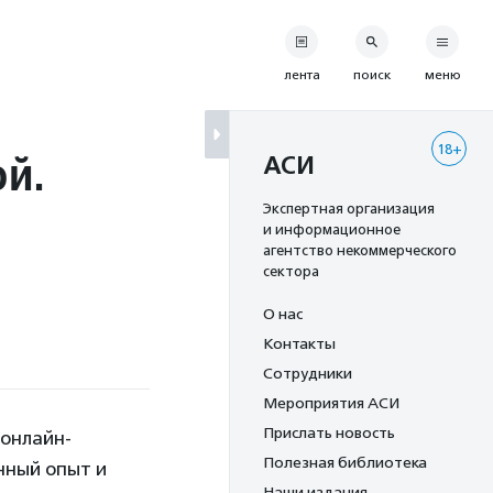
лента
поиск
меню
18+
ой.
АСИ
Экспертная организация
и информационное
агентство некоммерческого
сектора
О нас
Контакты
Сотрудники
Мероприятия АСИ
Прислать новость
 онлайн-
Полезная библиотека
нный опыт и
Наши издания