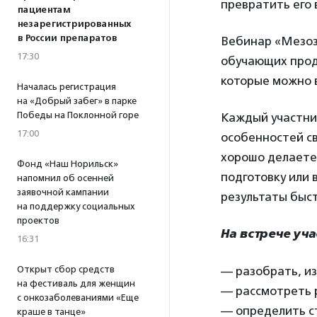
превратить его 
пациентам
незарегистрированных
в России препаратов
Вебинар «Мезоз
17:30
обучающих прод
которые можно в
Началась регистрация
на «Добрый забег» в парке
Победы на Поклонной горе
Каждый участни
17:00
особенностей св
хорошо делаете
Фонд «Наш Норильск»
подготовку или 
напомнил об осенней
заявочной кампании
результаты быст
на поддержку социальных
проектов
На встрече уча
16:31
Открыт сбор средств
— разобрать, из
на фестиваль для женщин
— рассмотреть 
с онкозаболеваниями «Еще
— определить ст
краше в танце»