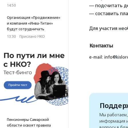
— подсчитать д
14:50
— составить пла
Организация «Продвижение»
и компания «Инва-Титан»
Для участия не
будут сотрудничать
13:30
·
Прислано НКО
Контакты
e-mail: info@kisl
Поддерж
Мы работаем, 
Пенсионеры Самарской
информация и
области освоят правила
вопросу в бла