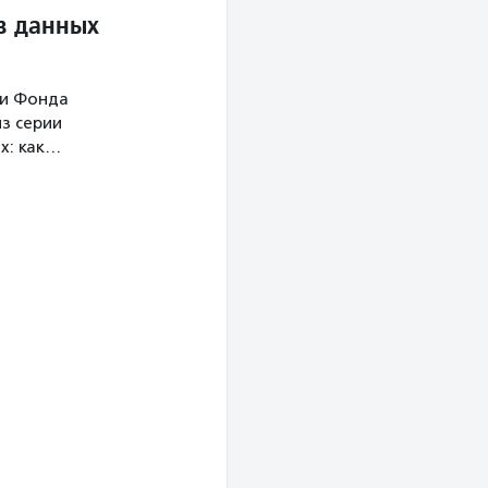
в данных
ми Фонда
з серии
х: как…