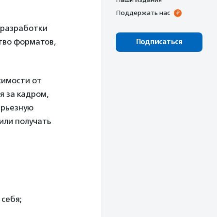
Поддержать нас
 разработки
тво форматов,
Подписаться
симости от
я за кадром,
ерьезную
или получать
себя;