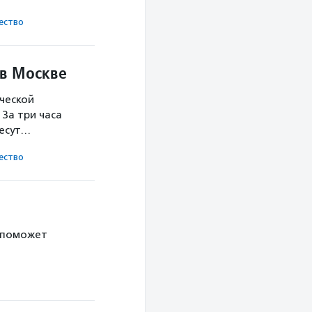
ест­во
 в Москве
ческой
За три часа
несут…
ест­во
 поможет