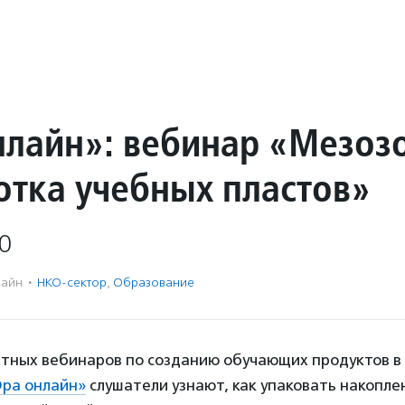
нлайн»: вебинар «Мезоз
отка учебных пластов»
0
айн
·
НКО-сектор
,
Образование
атных вебинаров по созданию обучающих продуктов в
Эра онлайн»
слушатели узнают, как упаковать накопле