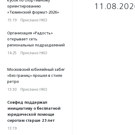
кубок по спортивному
11.08.202
ориентированию
«Тюменский формат-2026»
15:19
·
Прислано НКО
Организация «Радость»
открывает сеть
региональных подразделений
14:25
·
Прислано НКО
Московский юбилейный забег
«Без границ» прошел в стиле
ретро
13:30
·
Прислано НКО
Совфед поддержал
инициативу о бесплатной
юридической помощи
сиротам старше 23 лет
13:19