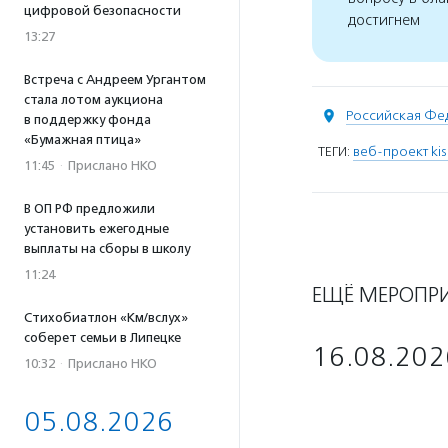
цифровой безопасности
достигнем
13:27
Встреча с Андреем Ургантом
стала лотом аукциона
Российская Фе
в поддержку фонда
«Бумажная птица»
ТЕГИ:
веб-проект kis
11:45
·
Прислано НКО
В ОП РФ предложили
установить ежегодные
выплаты на сборы в школу
11:24
ЕЩЁ МЕРОПР
Стихобиатлон «Км/вслух»
соберет семьи в Липецке
16.08.202
10:32
·
Прислано НКО
05.08.2026