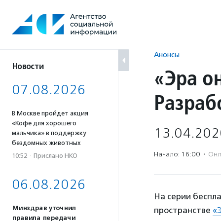
Перейти
к
содержанию
Анонсы
Новости
«Эра о
07.08.2026
Разраб
В Москве пройдет акция
«Кофе для хорошего
13.04.202
мальчика» в поддержку
бездомных животных
Начало: 16:00
·
Онл
10:52
·
Прислано НКО
06.08.2026
На серии беспл
Минздрав уточнил
пространстве
«
правила передачи