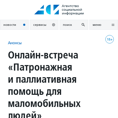
Перейти
к
содержанию
новости
сервисы
поиск
меню
18+
Анонсы
Онлайн-встреча
«Патронажная
и паллиативная
помощь для
маломобильных
людей»