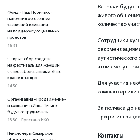
Встречи будут 
Фонд «Наш Норильск»
живого общения 
напомнил об осенней
количество учас
заявочной кампании
на поддержку социальных
проектов
Сотрудники кул
16:31
рекомендациями.
аутистического 
Открыт сбор средств
на фестиваль для женщин
этом смогут пом
с онкозаболеваниями «Еще
краше в танце»
Для участия не
14:50
компьютер или 
Организация «Продвижение»
и компания «Инва-Титан»
За полчаса до н
будут сотрудничать
при регистраци
13:30
·
Прислано НКО
Пенсионеры Самарской
Контакты
области освоят правила