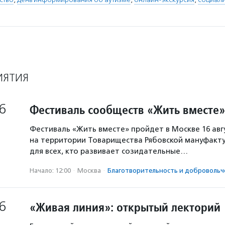
ИЯТИЯ
6
Фестиваль сообществ «Жить вместе»
Фестиваль «Жить вместе» пройдет в Москве 16 авг
на территории Товарищества Рябовской мануфакту
для всех, кто развивает созидательные…
Начало: 12:00
·
Москва
·
Благотвори­тель­ность и доброволь­ч
6
«Живая линия»: открытый лекторий