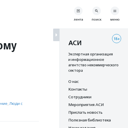
лента
поиск
меню
18+
ому
АСИ
Экспертная организация
и информационное
агентство некоммерческого
сектора
О нас
Контакты
Сотрудники
ение
,
Люди с
Мероприятия АСИ
Прислать новость
Полезная библиотека
Наши издания