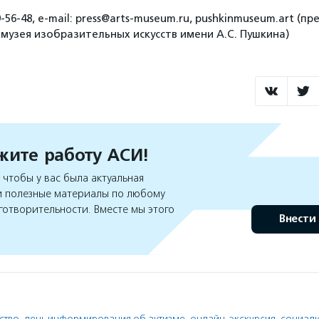
9-56-48, e-mail: press@arts-museum.ru, pushkinmuseum.art (пр
 музея изобразительных искусств имени А.С. Пушкина)
ите работу АСИ!
чтобы у вас была актуальная
 полезные материалы по любому
готворительности. Вместе мы этого
Внести
ство
,
день информирования об аутизме
,
онлайн-экскурсия
,
социал