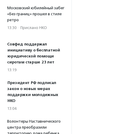
Московский юбилейный забег
«Без границ» прошел в стиле
ретро
13:30
·
Прислано НКО
Совфед поддержал
инициативу о бесплатной
юридической помощи
сиротам старше 23 лет
13:19
Президент РФ подписал
закон о новых мерах
поддержки молодежных
НКО
13:04
Волонтеры Наставнического
центра преобразили
территорию дома ребенка