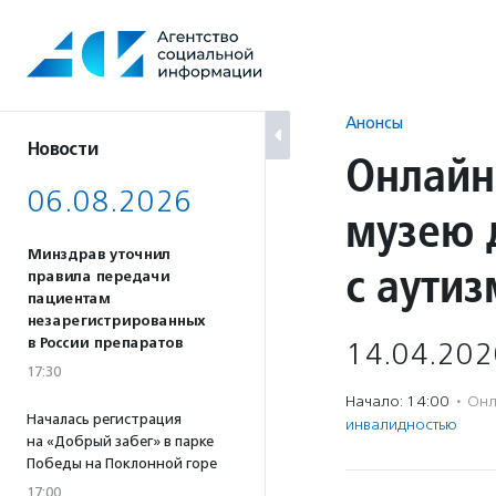
Перейти
к
содержанию
Анонсы
Новости
Онлайн
06.08.2026
музею 
Минздрав уточнил
с аути
правила передачи
пациентам
незарегистрированных
в России препаратов
14.04.202
17:30
Начало: 14:00
·
Онл
Началась регистрация
инвалидностью
на «Добрый забег» в парке
Победы на Поклонной горе
17:00