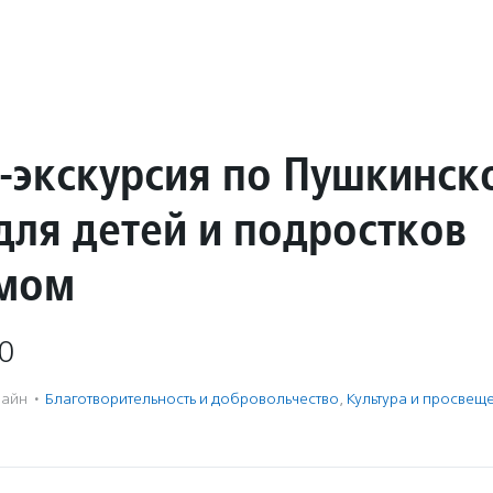
-экскурсия по Пушкинск
для детей и подростков
змом
0
айн
·
Благотвори­тель­ность и доброволь­чест­во
,
Культура и просвещ