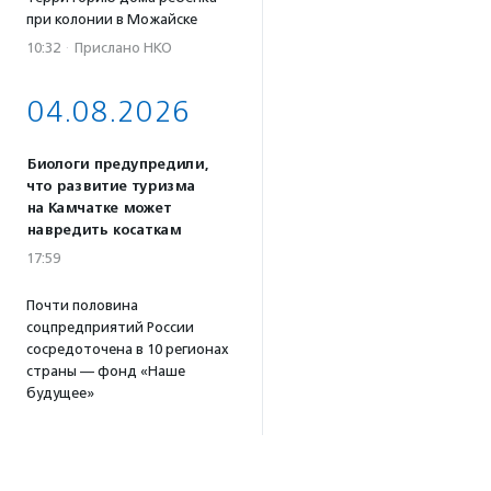
при колонии в Можайске
10:32
·
Прислано НКО
04.08.2026
Биологи предупредили,
что развитие туризма
на Камчатке может
навредить косаткам
17:59
Почти половина
соцпредприятий России
сосредоточена в 10 регионах
страны — фонд «Наше
будущее»
17:46
Принимаются заявки
на конкурс эссе