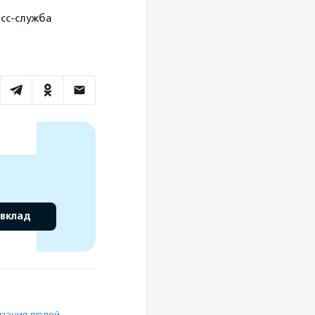
есс-служба
 вклад
изация людей