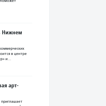
 поможет
в Нижнем
екоммерческих
оится в центре
тр» и…
ая арт-
й приглашает