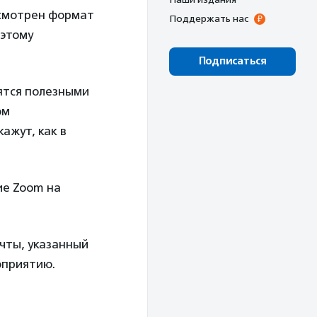
усмотрен формат
Поддержать нас
оэтому
Подписаться
ятся полезными
ом
ажут, как в
ие Zoom на
очты, указанный
оприятию.