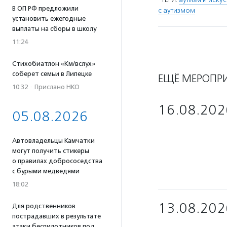
В ОП РФ предложили
с аутизмом
установить ежегодные
выплаты на сборы в школу
11:24
Стихобиатлон «Км/вслух»
соберет семьи в Липецке
ЕЩЁ МЕРОПР
10:32
·
Прислано НКО
16.08.202
05.08.2026
Автовладельцы Камчатки
могут получить стикеры
о правилах добрососедства
с бурыми медведями
18:02
13.08.202
Для родственников
пострадавших в результате
атаки беспилотников под