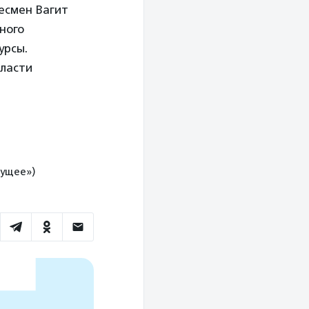
несмен Вагит
ного
урсы.
бласти
ущее»)