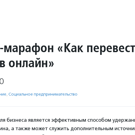
-марафон «Как перевес
 в онлайн»
0
ние
,
Социальное предпри­нима­тель­ство
для бизнеса является эффективным способом удержани
тина, а также может служить дополнительным источни