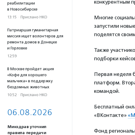
конкурентным п
реабилитации
в Новосибирске
Многие социаль
13:15
·
Прислано НКО
запустили новы
Патриаршая гуманитарная
поделятся свои
миссия ищет волонтеров для
ремонта домов в Донецке
и Горловке
Также участник
12:59
подборки кейсов
В Москве пройдет акция
Первая неделя 
«Кофе для хорошего
мальчика» в поддержку
платформ. Втор
бездомных животных
командой.
10:52
·
Прислано НКО
Бесплатный онл
06.08.2026
«ВКонтакте»
«М
Минздрав уточнил
Фонд региональ
правила передачи