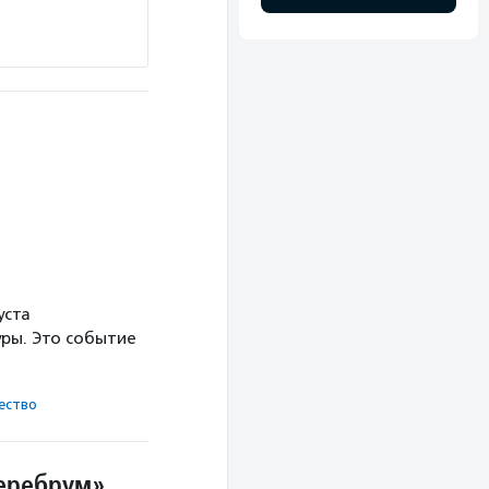
уста
ры. Это событие
ест­во
Церебрум»