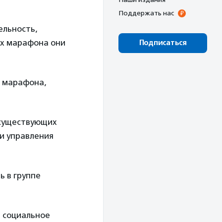
Поддержать нас
ельность,
ах марафона они
Подписаться
е марафона,
 существующих
и управления
 в группе
 социальное