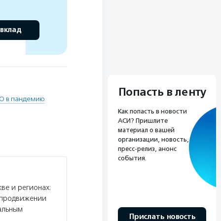
 вклад
Попасть в ленту
КО в пандемию
Как попасть в новости
АСИ? Пришлите
материал о вашей
организации, новость,
пресс-релиз, анонс
события.
ве и регионах:
и продвижении
альным
Прислать новость