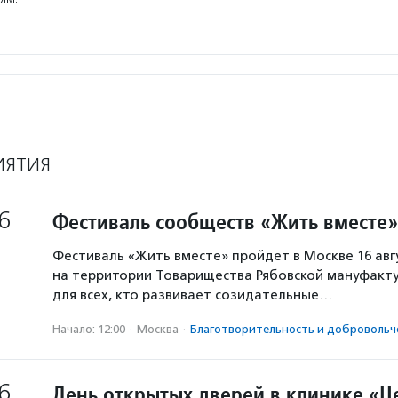
ИЯТИЯ
6
Фестиваль сообществ «Жить вместе»
Фестиваль «Жить вместе» пройдет в Москве 16 авг
на территории Товарищества Рябовской мануфакту
для всех, кто развивает созидательные…
Начало: 12:00
·
Москва
·
Благотвори­тель­ность и доброволь­ч
6
День открытых дверей в клинике «