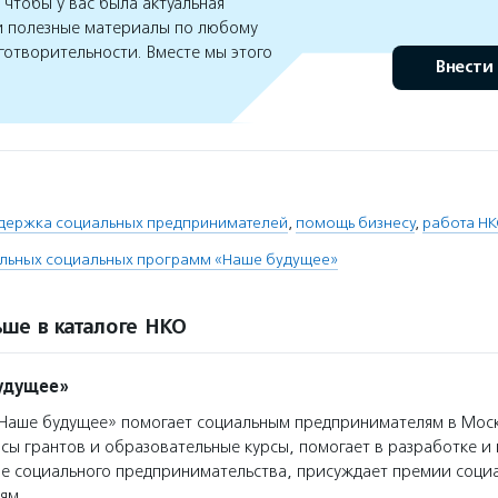
чтобы у вас была актуальная
 полезные материалы по любому
готворительности. Вместе мы этого
Внести
держка социальных предпринимателей
,
помощь бизнесу
,
работа Н
льных социальных программ «Наше будущее»
ше в каталоге НКО
удущее»
аше будущее» помогает социальным предпринимателям в Моск
сы грантов и образовательные курсы, помогает в разработке 
ре социального предпринимательства, присуждает премии соци
ям.