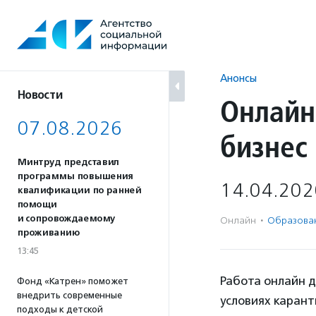
Перейти
к
содержанию
Анонсы
Новости
Онлайн
07.08.2026
бизнес
Минтруд представил
программы повышения
14.04.202
квалификации по ранней
помощи
и сопровождаемому
Онлайн
·
Образова
проживанию
13:45
Работа онлайн 
Фонд «Катрен» поможет
внедрить современные
условиях каран
подходы к детской