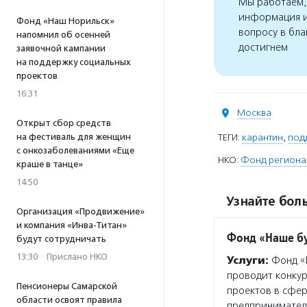
Мы работаем, 
информация и
Фонд «Наш Норильск»
вопросу в бла
напомнил об осенней
достигнем
заявочной кампании
на поддержку социальных
проектов
16:31
Москва
Открыт сбор средств
на фестиваль для женщин
ТЕГИ:
карантин
,
под
с онкозаболеваниями «Еще
НКО:
Фонд региона
краше в танце»
14:50
Узнайте боль
Организация «Продвижение»
и компания «Инва-Титан»
Фонд «Наше б
будут сотрудничать
13:30
·
Прислано НКО
Услуги:
Фонд «Н
проводит конкур
Пенсионеры Самарской
проектов в сфе
области освоят правила
предпринимател