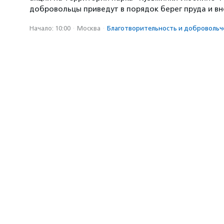
добровольцы приведут в порядок берег пруда и в
Начало: 10:00
·
Москва
·
Благотвори­тель­ность и доброволь­ч