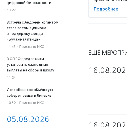
цифровой безопасности
Подробнее
13:27
Встреча с Андреем Ургантом
стала лотом аукциона
в поддержку фонда
«Бумажная птица»
11:45
·
Прислано НКО
ЕЩЁ МЕРОПР
В ОП РФ предложили
установить ежегодные
16.08.202
выплаты на сборы в школу
11:24
Стихобиатлон «Км/вслух»
соберет семьи в Липецке
10:32
·
Прислано НКО
05.08.2026
16.08.202