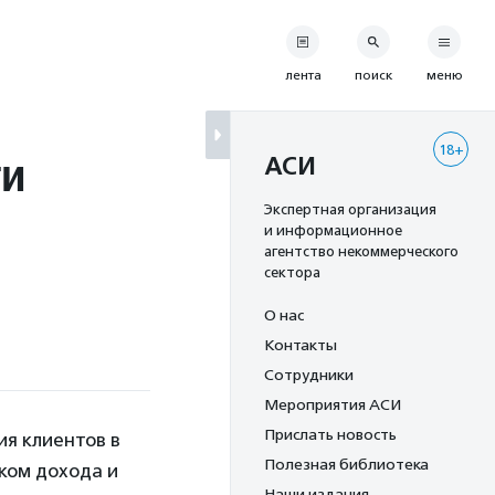
лента
поиск
меню
18+
ти
АСИ
Экспертная организация
и информационное
агентство некоммерческого
сектора
О нас
Контакты
Сотрудники
Мероприятия АСИ
Прислать новость
я клиентов в
Полезная библиотека
ком дохода и
Наши издания