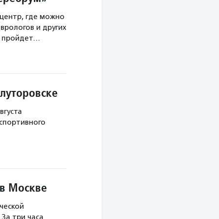
центр, где можно
врологов и других
а пройдет…
Ялуторовске
вгуста
 спортивного
 в Москве
ческой
За три часа