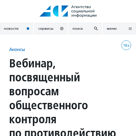
Перейти
к
содержанию
новости
сервисы
поиск
меню
18+
Анонсы
Вебинар,
посвященный
вопросам
общественного
контроля
по противодействию