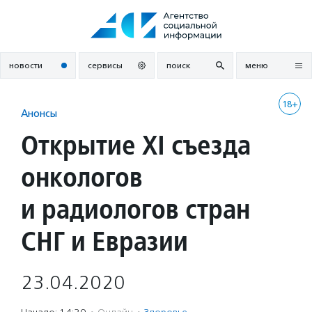
Перейти
к
содержанию
новости
сервисы
поиск
меню
18+
Анонсы
Открытие XI съезда
онкологов
и радиологов стран
СНГ и Евразии
23.04.2020