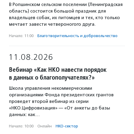
В Ропшинском сельском поселении (Ленинградская
область) состоится большой праздник для
владельцев собак, их питомцев и тех, кто только
мечтает завести четвероногого друга.
Начало: 11:00
·
Благотвори­тель­ность и доброволь­чест­во
11.08.2026
Вебинар «Как НКО навести порядок
в данных о благополучателях?»
Школа управления некоммерческими
организациями Фонда президентских грантов
проведет второй вебинар из серии
«НКО.Цифровизация» — «От анкеты до базы
данных: как…
Начало: 10:00
·
Онлайн
·
НКО-сектор