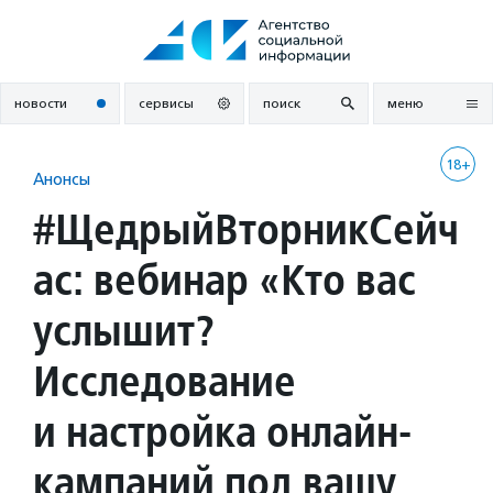
Перейти
к
содержанию
новости
сервисы
поиск
меню
18+
Анонсы
#ЩедрыйВторникСейч
ас: вебинар «Кто вас
услышит?
Исследование
и настройка онлайн-
кампаний под вашу