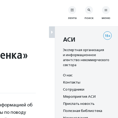
лента
поиск
меню
18+
АСИ
бенка»
Экспертная организация
и информационное
агентство некоммерческого
сектора
О нас
Контакты
Сотрудники
Мероприятия АСИ
Прислать новость
информацией об
Полезная библиотека
ы по поводу
Наши издания