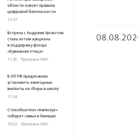
области освоят правила
цифровой безопасности
13:27
Встреча с Андреем Ургантом
08.08.202
стала лотом аукциона
в поддержку фонда
«Бумажная птица»
11:45
·
Прислано НКО
В ОП РФ предложили
установить ежегодные
выплаты на сборы в школу
11:24
Стихобиатлон «Км/вслух»
соберет семьи в Липецке
10:32
·
Прислано НКО