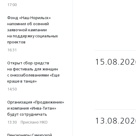
17:00
Фонд «Наш Норильск»
напомнил об осенней
заявочной кампании
на поддержку социальных
проектов
16:31
15.08.202
Открыт сбор средств
на фестиваль для женщин
с онкозаболеваниями «Еще
краше в танце»
14:50
Организация «Продвижение»
и компания «Инва-Титан»
будут сотрудничать
13.08.202
13:30
·
Прислано НКО
Пенсионеры Самарской