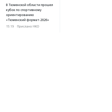
В Тюменской области прошел
кубок по спортивному
ориентированию
«Тюменский формат-2026»
15:19
·
Прислано НКО
Организация «Радость»
открывает сеть
региональных подразделений
14:25
·
Прислано НКО
Московский юбилейный забег
«Без границ» прошел в стиле
ретро
13:30
·
Прислано НКО
Совфед поддержал
инициативу о бесплатной
юридической помощи
сиротам старше 23 лет
Об агентстве