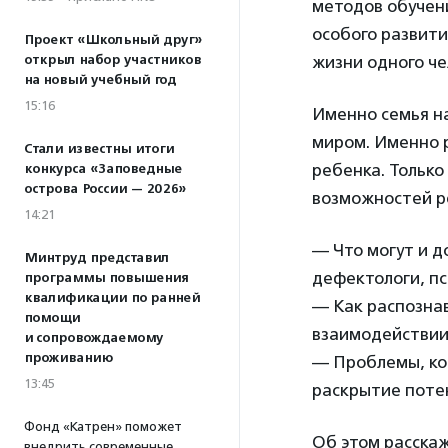
методов обучен
особого развити
Проект «Школьный друг»
открыл набор участников
жизни одного че
на новый учебный год
15:16
Именно семья н
миром. Именно 
Стали известны итоги
ребенка. Тольк
конкурса «Заповедные
острова России — 2026»
возможностей р
14:21
— Что могут и 
Минтруд представил
дефектологи, пс
программы повышения
квалификации по ранней
— Как распозна
помощи
взаимодействии
и сопровождаемому
проживанию
— Проблемы, ко
13:45
раскрытие поте
Фонд «Катрен» поможет
Об этом расска
внедрить современные