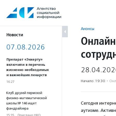
Перейти
к
содержанию
Анонсы
Новости
Онлайн
07.08.2026
сотруд
Препарат «Энхерту»
включили в перечень
28.04.202
жизненно необходимых
и важнейших лекарств
Начало: 19:30
·
Онл
16:27
Клуб друзей пермской
физико-математической
Сегодня интерн
школы № 146 ищет
фандрайзера
аутизме. Активн
15:35
·
Прислано НКО