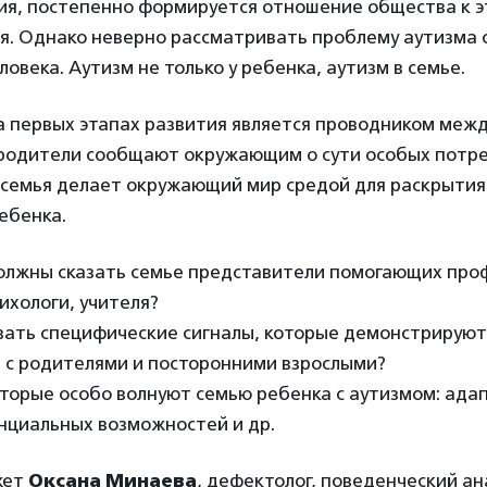
ия, постепенно формируется отношение общества к э
я. Однако неверно рассматривать проблему аутизма с
ловека. Аутизм не только у ребенка, аутизм в семье.
а первых этапах развития является проводником межд
родители сообщают окружающим о сути особых потре
о семья делает окружающий мир средой для раскрытия
ебенка.
должны сказать семье представители помогающих про
ихологи, учителя?
вать специфические сигналы, которые демонстрируют
 с родителями и посторонними взрослыми?
торые особо волнуют семью ребенка с аутизмом: ада
нциальных возможностей и др.
жет
Оксана Минаева
, дефектолог, поведенческий ан