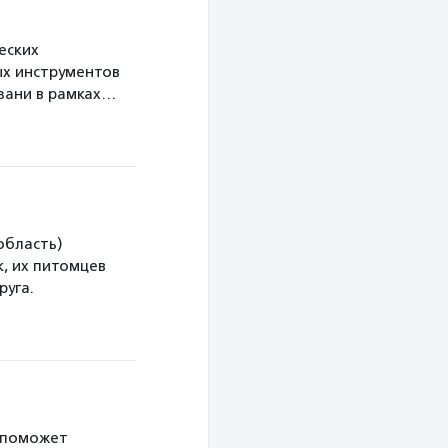
еских
х инструментов
язани в рамках…
область)
, их питомцев
руга.
 поможет