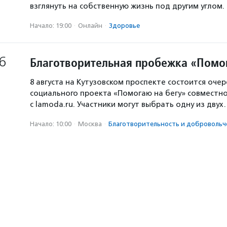
взглянуть на собственную жизнь под другим углом.
Начало: 19:00
·
Онлайн
·
Здоровье
6
Благотворительная пробежка «Помо
8 августа на Кутузовском проспекте состоится оче
социального проекта «Помогаю на бегу» совместн
с lamoda.ru. Участники могут выбрать одну из дву
Начало: 10:00
·
Москва
·
Благотвори­тель­ность и доброволь­ч