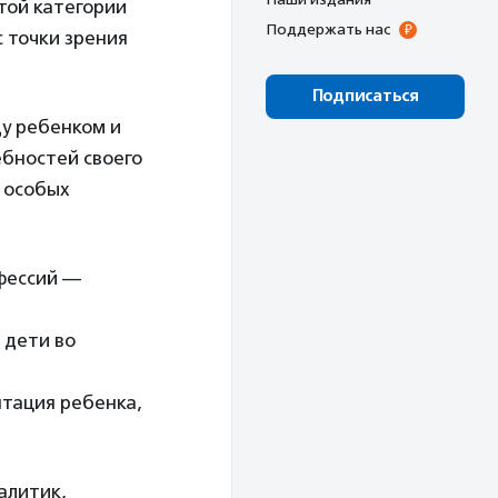
той категории
Поддержать нас
 точки зрения
Подписаться
у ребенком и
бностей своего
 особых
фессий —
 дети во
птация ребенка,
алитик,