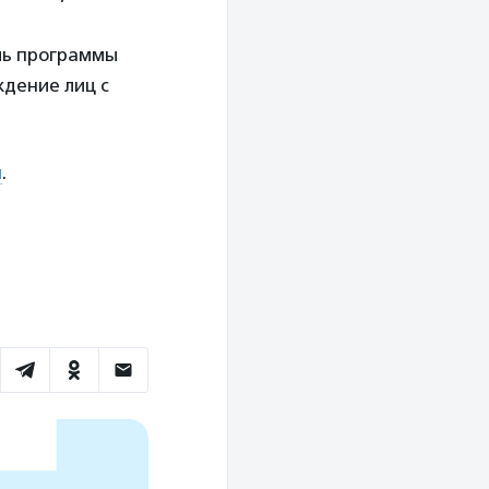
ль программы
дение лиц с
я
.