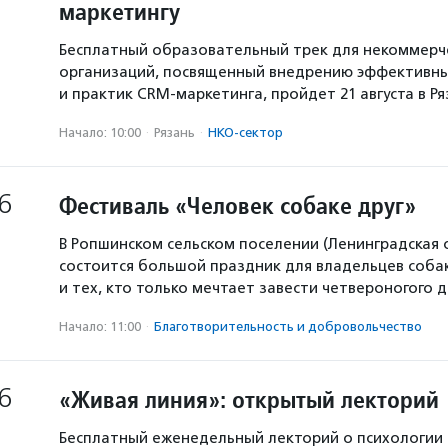
маркетингу
Бесплатный образовательный трек для некоммерч
организаций, посвященный внедрению эффективны
и практик CRM-маркетинга, пройдет 21 августа в Р
Начало: 10:00
·
Рязань
·
НКО-сектор
6
Фестиваль «Человек собаке друг»
В Ропшинском сельском поселении (Ленинградская 
состоится большой праздник для владельцев собак
и тех, кто только мечтает завести четвероногого д
Начало: 11:00
·
Благотвори­тель­ность и доброволь­чест­во
6
«Живая линия»: открытый лекторий
Бесплатный еженедельный лекторий о психологии