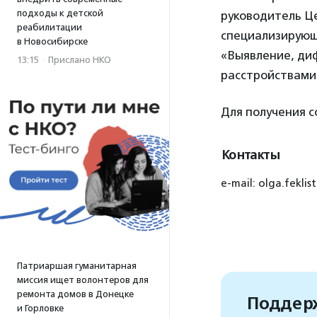
подходы к детской
руководитель Це
реабилитации
специализирующ
в Новосибирске
«Выявление, ди
13:15
·
Прислано НКО
расстройствами
Для получения 
Контакты
e-mail: olga.fekli
Патриаршая гуманитарная
миссия ищет волонтеров для
ремонта домов в Донецке
Поддерж
и Горловке