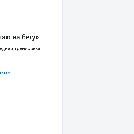
гаю на бегу»
редная тренировка
о
х…
ест­во