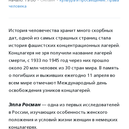
Начало: 19:00
·
Онлайн
·
Культура и просвещение
,
Права
человека
История человечества хранит много скорбных
дат, одной из самых страшных страниц стала
история фашистских концентрационных лагерей.
Концлагеря не зря получили название лагерей
смерти, с 1933 по 1945 год через них прошло
около 20 млн человек из 30 стран мира. В память
о погибших и выживших ежегодно 11 апреля во
всем мире отмечают Международный день
освобождения узников концлагерей.
Элла Росман
— одна из первых исследователей
в России, изучающих особенность женского
положения и условий жизни женщин в немецких
концлагерях.