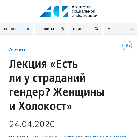
Перейти
к
содержанию
новости
сервисы
поиск
меню
18+
Анонсы
Лекция «Есть
ли у страданий
гендер? Женщины
и Холокост»
24.04.2020