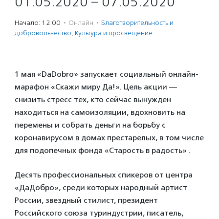
01.05.2020 – 07.05.2020
Начало: 12:00
·
Онлайн
·
Благотвори­тель­ность и
доброволь­чест­во
,
Культура и просвещение
1 мая «DaDobro» запускает социальный онлайн-
марафон «Скажи миру Да!». Цель акции —
снизить стресс тех, кто сейчас вынужден
находиться на самоизоляции, вдохновить на
перемены и собрать деньги на борьбу с
коронавирусом в домах престарелых, в том числе
для подопечных фонда «Старость в радость» .
Десять профессиональных спикеров от центра
«ДаДобро», среди которых народный артист
России, звездный стилист, президент
Российского союза туриндустрии, писатель,