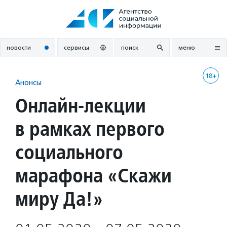
Перейти
к
содержанию
новости
сервисы
поиск
меню
18+
Анонсы
Онлайн-лекции
в рамках первого
социального
марафона «Скажи
миру Да!»