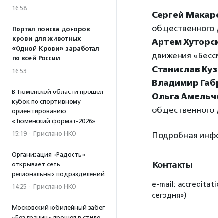
16:58
Сергей Макар
общественного 
Портал поиска доноров
крови для животных
Артем Хуторс
«Одной Крови» заработал
движения «Бесс
по всей России
Станислав Ку
16:53
Владимир Габ
В Тюменской области прошел
Ольга Амельч
кубок по спортивному
общественного 
ориентированию
«Тюменский формат-2026»
15:19
·
Прислано НКО
Подробная инф
Организация «Радость»
Контакты
открывает сеть
региональных подразделений
e-mail: accredit
14:25
·
Прислано НКО
сегодня»)
Московский юбилейный забег
«Без границ» прошел в стиле