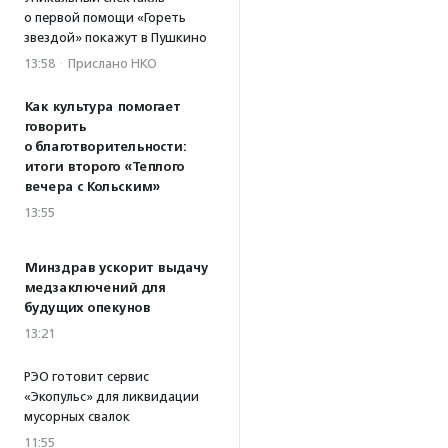
о первой помощи «Гореть
звездой» покажут в Пушкино
13:58
·
Прислано НКО
Как культура помогает
говорить
о благотворительности:
итоги второго «Теплого
вечера с Кольским»
13:55
Минздрав ускорит выдачу
медзаключений для
будущих опекунов
13:21
РЭО готовит сервис
«Экопульс» для ликвидации
мусорных свалок
11:55