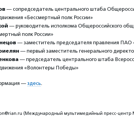
ов
— сопредседатель центрального штаба Общеросси
движения «Бессмертный полк России»
кой
— руководитель исполкома Общероссийского общ
мертный полк России»
знецов
— заместитель председателя правления ПАО
риелян
— первый заместитель генерального директор
енкова
— председатель центрального штаба Всеросс
движения «Волонтеры Победы»
ормация —
здесь
.
ation@rian.ru (Международный мультимедийный пресс-центр