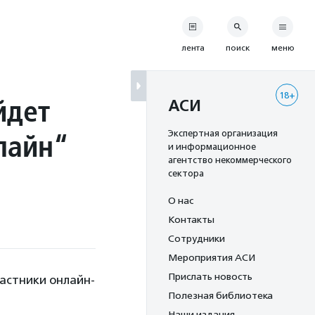
лента
поиск
меню
18+
йдет
АСИ
лайн“
Экспертная организация
и информационное
агентство некоммерческого
сектора
О нас
Контакты
Сотрудники
Мероприятия АСИ
Прислать новость
частники онлайн-
Полезная библиотека
Наши издания