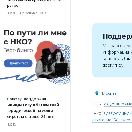
ретро
13:30
·
Прислано НКО
Поддерж
Мы работаем, 
информация и
вопросу в бла
достигнем
Москва
Совфед поддержал
ТЕГИ:
акция «Бессм
инициативу о бесплатной
юридической помощи
НКО:
ВСЕРОССИЙСК
сиротам старше 23 лет
движение "Бессмерт
13:19