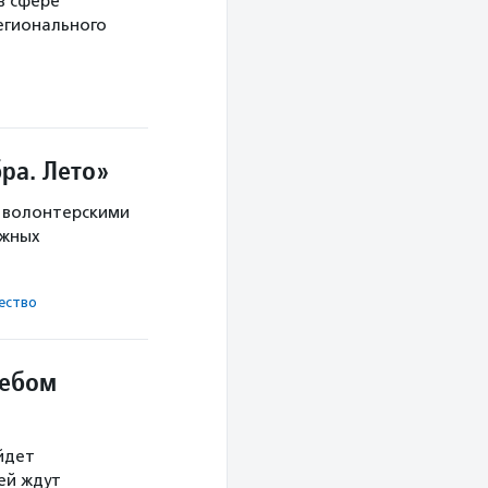
в сфере
егионального
ра. Лето»
с волонтерскими
ужных
ест­во
небом
йдет
тей ждут