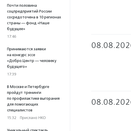
Почти половина
соцпредприятий России
сосредоточена в 10 регионах
страны — фонд «Наше
будущее»
17:46
08.08.202
Принимаются заявки
на конкурс эссе
«Добро.Центр — человеку
будущего»
17:39
В Москве и Петербурге
пройдут тренинги
по профилактике выгорания
08.08.202
для помогающих
специалистов
15:32
·
Прислано НКО
Уникальный спектакль