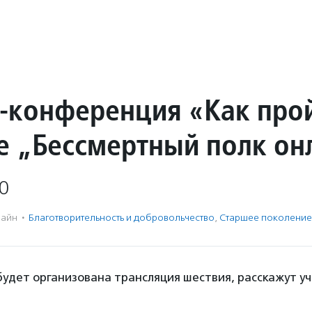
-конференция «Как про
е „Бессмертный полк он
0
айн
·
Благотвори­тель­ность и доброволь­чест­во
,
Старшее поколение
 будет организована трансляция шествия, расскажут у