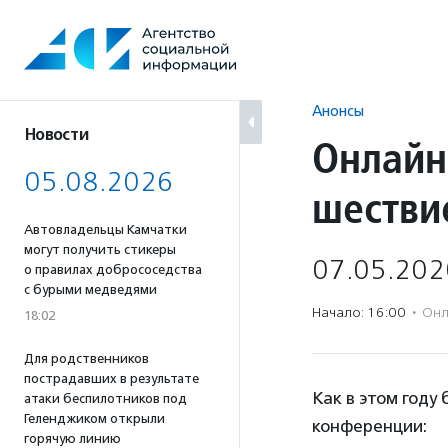
Перейти
к
содержанию
Анонсы
Новости
Онлайн
05.08.2026
шестви
Автовладельцы Камчатки
могут получить стикеры
07.05.202
о правилах добрососедства
с бурыми медведями
Начало: 16:00
·
Онл
18:02
Для родственников
пострадавших в результате
Как в этом году
атаки беспилотников под
Геленджиком открыли
конференции:
горячую линию