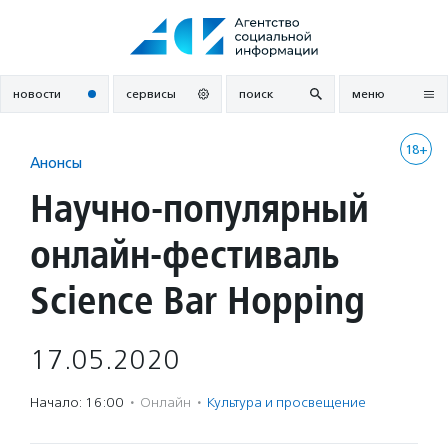
Перейти
к
содержанию
новости
сервисы
поиск
меню
18+
Анонсы
Научно-популярный
онлайн-фестиваль
Science Bar Hopping
17.05.2020
Начало: 16:00
·
Онлайн
·
Культура и просвещение