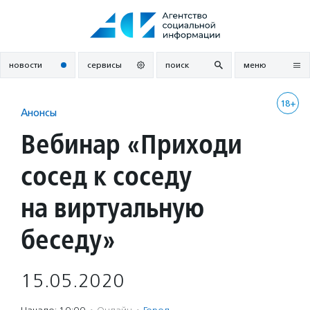
Перейти
к
содержанию
новости
сервисы
поиск
меню
18+
Анонсы
Вебинар «Приходи
сосед к соседу
на виртуальную
беседу»
15.05.2020