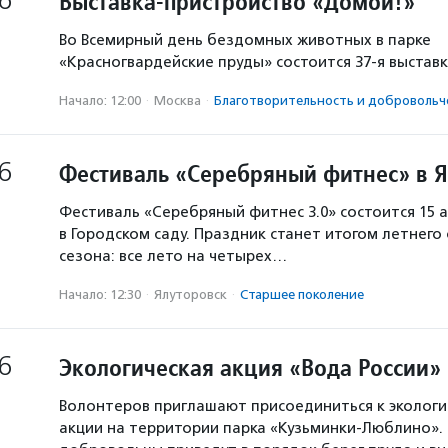
6
Выставка-пристройство «Домой!»
Во Всемирный день бездомных животных в парке
«Красногвардейские пруды» состоится 37-я выстав
Начало: 12:00
·
Москва
·
Благотвори­тель­ность и доброволь­ч
6
Фестиваль «Серебряный фитнес» в 
Фестиваль «Серебряный фитнес 3.0» состоится 15 а
в Городском саду. Праздник станет итогом летнего
сезона: все лето на четырех…
Начало: 12:30
·
Ялуторовск
·
Старшее поколение
6
Экологическая акция «Вода России»
Волонтеров приглашают присоединиться к экологи
акции на территории парка «Кузьминки-Люблино». 