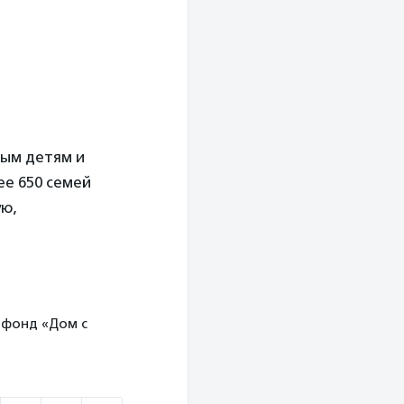
ым детям и
ее 650 семей
ую,
й фонд «Дом с