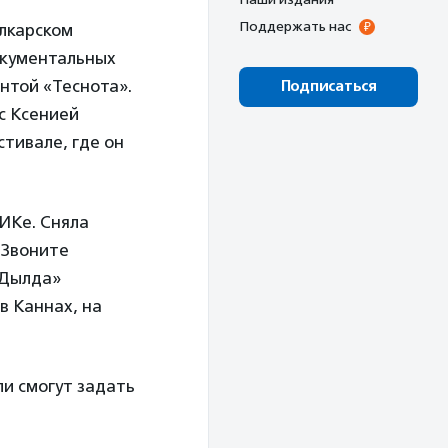
Поддержать нас
лкарском
документальных
нтой «Теснота».
Подписаться
с Ксенией
тивале, где он
ИКе. Сняла
«Звоните
«Дылда»
в Каннах, на
ли смогут задать