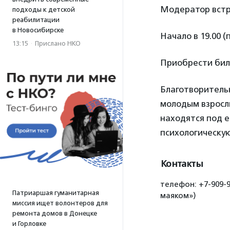
Модератор вст
подходы к детской
реабилитации
в Новосибирске
Начало в 19.00 (
13:15
·
Прислано НКО
Приобрести би
Благотворител
молодым взросл
находятся под е
психологическу
Контакты
телефон: +7-909-9
Патриаршая гуманитарная
маяком»)
миссия ищет волонтеров для
ремонта домов в Донецке
и Горловке