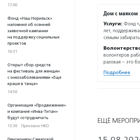
17:00
Дом с маяком
Фонд «Наш Норильск»
Услуги:
Фонд «Д
напомнил об осенней
лет, поддержива
заявочной кампании
на поддержку социальных
семьям забирать
проектов
Волонтерств
16:31
волонтеров рабо
разовая – это б
Открыт сбор средств
на фестиваль для женщин
Подробнее
с онкозаболеваниями «Еще
краше в танце»
14:50
Организация «Продвижение»
и компания «Инва-Титан»
будут сотрудничать
ЕЩЁ МЕРОПР
13:30
·
Прислано НКО
Пенсионеры Самарской