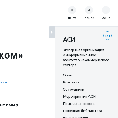
лента
поиск
меню
18+
АСИ
яком»
Экспертная организация
и информационное
агентство некоммерческого
сектора
О нас
ение
Контакты
Сотрудники
Мероприятия АСИ
Прислать новость
антемир
Полезная библиотека
Наши издания