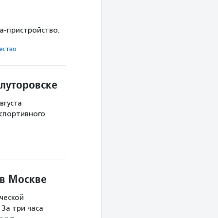
ка-пристройство.
ест­во
Ялуторовске
вгуста
 спортивного
 в Москве
ческой
За три часа