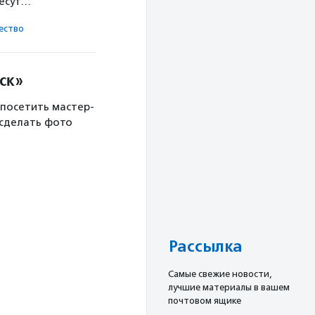
несут…
ест­во
ск»
 посетить мастер-
 сделать фото
Рассылка
Cамые свежие новости,
лучшие материалы в вашем
почтовом ящике