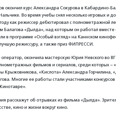
ов окончил курс Александра Сокурова в Кабардино-Ба
Нальчике. Во время учебы снял несколько игровых и 
 году как режиссер дебютировал с полнометражной ле
ьм Балагова «Дылда», над которым он работал вместе 
ли в программе «Особый взгляд» на Каннском кинофес
 лучшую режиссуру, а также приз ФИПРЕССИ.
 оператор, окончила мастерскую Юрия Невского во ВГ
олнометражных фильмов и сериалов, среди которых – 
ы Крыжовникова, «Кислота» Александра Горчилина, 
ова. Многие ее работы стали участниками конкурсов 
«Кинотавре».
ия расскажут об отрывках из фильма «Дылда». Зрите
стве, кино и жизни вокруг кино.