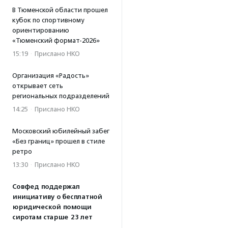
В Тюменской области прошел
кубок по спортивному
ориентированию
«Тюменский формат-2026»
15:19
·
Прислано НКО
Организация «Радость»
открывает сеть
региональных подразделений
14:25
·
Прислано НКО
Московский юбилейный забег
«Без границ» прошел в стиле
ретро
13:30
·
Прислано НКО
Совфед поддержал
инициативу о бесплатной
юридической помощи
сиротам старше 23 лет