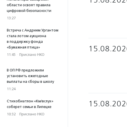
15.08.202
области освоят правила
цифровой безопасности
13:27
Встреча с Андреем Ургантом
стала лотом аукциона
в поддержку фонда
15.08.202
«Бумажная птица»
11:45
·
Прислано НКО
В ОП РФ предложили
установить ежегодные
выплаты на сборы в школу
11:24
Стихобиатлон «Км/вслух»
15.08.202
соберет семьи в Липецке
10:32
·
Прислано НКО