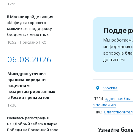
12:59
В Москве пройдет акция
«Кофе для хорошего
Поддерж
мальчика» в поддержку
бездомных животных
Мы работаем, 
10:52
·
Прислано НКО
информация и
вопросу в бла
06.08.2026
достигнем
Минздрав уточнил
правила передачи
пациентам
Москва
незарегистрированных
в России препаратов
ТЕГИ:
адресная благ
в пандемию
17:30
НКО:
Благотворител
Началась регистрация
на «Добрый забег» в парке
Узнайте боль
Победы на Поклонной горе