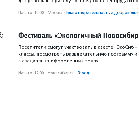
добровольцы приведут в порядок берег пруда и в
Начало: 10:00
·
Москва
·
Благотвори­тель­ность и доброволь­ч
6
Фестиваль «Экологичный Новосибир
Посетители смогут участвовать в квесте «ЭкоСиб»,
классы, посмотреть развлекательную программу и
в специально оформленных зонах.
Начало: 12:00
·
Новосибирск
·
Город