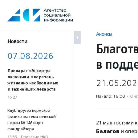
Перейти
к
содержанию
Анонсы
Новости
Благот
07.08.2026
в подд
Препарат «Энхерту»
включили в перечень
21.05.202
жизненно необходимых
и важнейших лекарств
Начало: 19:00
·
Онл
16:27
Клуб друзей пермской
физико-математической
21 мая гостями 
школы № 146 ищет
фандрайзера
Балагов
и опе
15:35
·
Прислано НКО