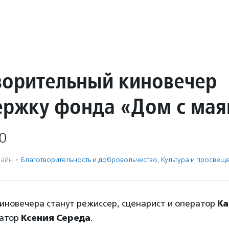
ворительный киновечер
ержку фонда «Дом с ма
0
айн
·
Благотвори­тель­ность и доброволь­чест­во
,
Культура и просвещ
киновечера станут режиссер, сценарист и оператор
К
ратор
Ксения Середа
.