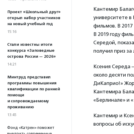
Кантемир Балаг
Проект «Школьный друг»
университете в 
открыл набор участников
на новый учебный год
фильмов. В 2017
15:16
В 2019 году фил
Середой, показа
Стали известны итоги
получил приз за
конкурса «Заповедные
острова России — 2026»
14:21
Ксения Середа –
около десяти п
Минтруд представил
ДиКаприо!» Жор
программы повышения
квалификации по ранней
Кантемира Балаг
помощи
«Берлинале» и 
и сопровождаемому
проживанию
13:45
Кантемир и Ксен
вопросы об искус
Фонд «Катрен» поможет
внедрить современные