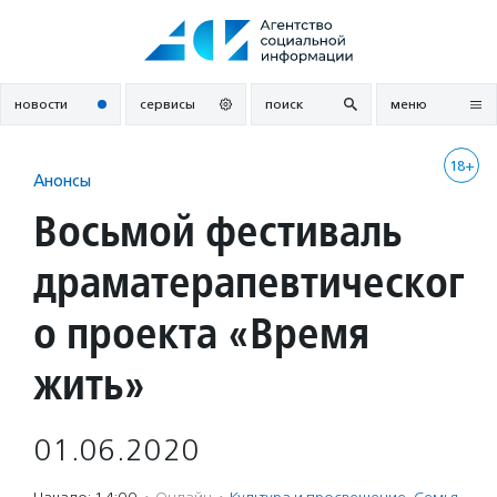
Перейти
к
содержанию
новости
сервисы
поиск
меню
18+
Анонсы
Восьмой фестиваль
драматерапевтическог
о проекта «Время
жить»
01.06.2020