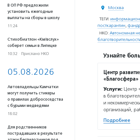
В ОП РФ предложили
Москва
установить ежегодные
выплаты на сборы в школу
ТЕГИ:
информацион
посткарантин
,
фандр
11:24
НКО:
Автономная не
Стихобиатлон «Км/вслух»
благотворительност
соберет семьи в Липецке
10:32
·
Прислано НКО
Узнайте боль
05.08.2026
Центр развити
«Благосфера»
Автовладельцы Камчатки
Услуги:
Центр «
могут получить стикеры
в благотворител
о правилах добрососедства
и некоммерчески
с бурыми медведями
организаций, р
18:02
Подробнее
Для родственников
пострадавших в результате
атаки беспилотников под