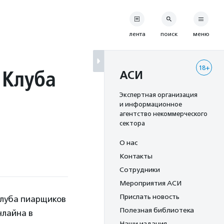
лента
поиск
меню
18+
 Клуба
АСИ
Экспертная организация
и информационное
агентство некоммерческого
сектора
О нас
Контакты
Сотрудники
Мероприятия АСИ
Прислать новость
Клуба пиарщиков
Полезная библиотека
нлайна в
Наши издания