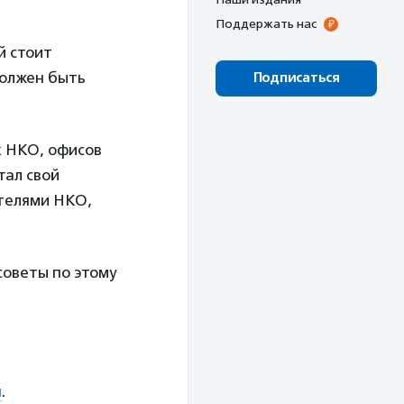
Поддержать нас
й стоит
должен быть
Подписаться
х НКО, офисов
тал свой
ителями НКО,
советы по этому
я
.