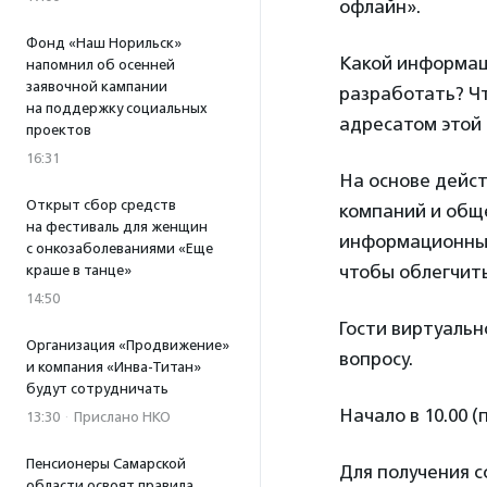
офлайн».
Фонд «Наш Норильск»
Какой информаци
напомнил об осенней
заявочной кампании
разработать? Чт
на поддержку социальных
адресатом этой
проектов
16:31
На основе дейс
Открыт сбор средств
компаний и общ
на фестиваль для женщин
информационный
с онкозаболеваниями «Еще
чтобы облегчить
краше в танце»
14:50
Гости виртуальн
Организация «Продвижение»
вопросу.
и компания «Инва-Титан»
будут сотрудничать
Начало в 10.00 (
13:30
·
Прислано НКО
Пенсионеры Самарской
Для получения 
области освоят правила