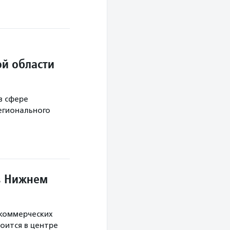
й области
в сфере
егионального
в Нижнем
екоммерческих
оится в центре