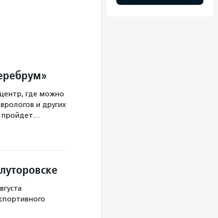
Церебрум»
центр, где можно
врологов и других
а пройдет…
Ялуторовске
вгуста
 спортивного