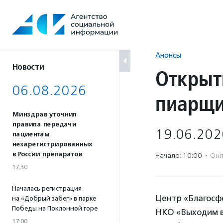
Перейти
к
содержанию
Анонсы
Новости
Открыт
06.08.2026
пиарщи
Минздрав уточнил
правила передачи
19.06.202
пациентам
незарегистрированных
в России препаратов
Начало: 10:00
·
Онл
17:30
Началась регистрация
Центр «Благосф
на «Добрый забег» в парке
Победы на Поклонной горе
НКО «Выходим в
17:00