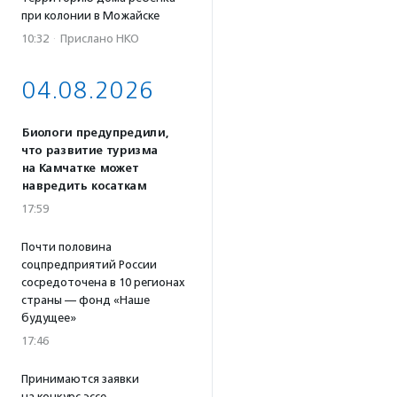
при колонии в Можайске
10:32
·
Прислано НКО
04.08.2026
Биологи предупредили,
что развитие туризма
на Камчатке может
навредить косаткам
17:59
Почти половина
соцпредприятий России
сосредоточена в 10 регионах
страны — фонд «Наше
будущее»
17:46
Принимаются заявки
на конкурс эссе