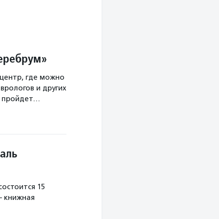
Церебрум»
центр, где можно
врологов и других
а пройдет…
аль
остоится 15
— книжная