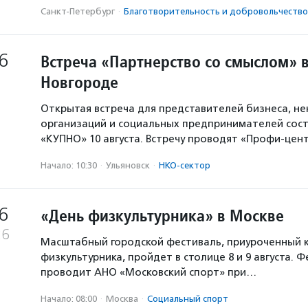
Санкт-Петербург
·
Благотвори­тель­ность и доброволь­чест­во
6
Встреча «Партнерство со смыслом» 
Новгороде
Открытая встреча для представителей бизнеса, н
организаций и социальных предпринимателей сост
«КУПНО» 10 августа. Встречу проводят «Профи-цен
Начало: 10:30
·
Ульяновск
·
НКО-сектор
6
«День физкультурника» в Москве
26
Масштабный городской фестиваль, приуроченный 
физкультурника, пройдет в столице 8 и 9 августа. 
проводит АНО «Московский спорт» при…
Начало: 08:00
·
Москва
·
Социальный спорт