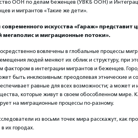
тство ООН по делам беженцев (УВКБ ООН) и Интегра
цев и мигрантов «Такие же дети».
 современного искусства «Гараж» представит 
 мегаполис и миграционные потоки».
осредственно вовлечены в глобальные процессы мигр
мещения людей меняют их облик и структуру, при эт
м фактором в интеграции мигрантов и беженцев. Горо
ожет быть инклюзивным: преодолевая этнические и с
еспечивает равные для всех возможности; а может и
щества, которые живут в своем обособленном мире. 
рует на миграционные процессы по-разному.
сследователи из восьми точек мира расскажут, как пр
в их городах.