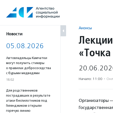
Перейти
к
содержанию
Анонсы
Новости
Лекции
05.08.2026
«Точка
Автовладельцы Камчатки
могут получить стикеры
20.06.202
о правилах добрососедства
с бурыми медведями
Начало: 11:00
·
Онл
18:02
Для родственников
пострадавших в результате
Организаторы —
атаки беспилотников под
Геленджиком открыли
Государственная
горячую линию