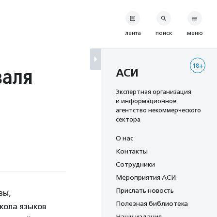
лента
поиск
меню
18+
валя
АСИ
Экспертная организация
и информационное
агентство некоммерческого
сектора
О нас
Контакты
Сотрудники
Мероприятия АСИ
Прислать новость
вы,
Полезная библиотека
кола языков
Наши издания