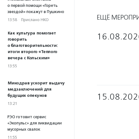
о первой помощи «Гореть
звездой» покажут в Пушкино
ЕЩЁ МЕРОПР
13:58
·
Прислано НКО
Как культура помогает
16.08.202
говорить
о благотворительности:
итоги второго «Теплого
вечера с Кольским»
13:55
Минздрав ускорит выдачу
медзаключений для
15.08.202
будущих опекунов
13:21
РЭО готовит сервис
«Экопульс» для ликвидации
мусорных свалок
11:55