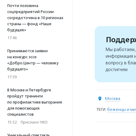
Почти половина
соцпредприятий России
сосредоточена в 10 регионах
страны — фонд «Наше
будущее»
Поддерж
17:46
Мы работаем, 
Принимаются заявки
информация и
на конкурс эссе
вопросу в бла
«Добро.Центр — человеку
будущего»
достигнем
17:39
В Москве и Петербурге
пройдут тренинги
Москва
по профилактике выгорания
для помогающих
ТЕГИ:
беженцы и ми
специалистов
15:32
·
Прислано НКО
Уникальный спектакль