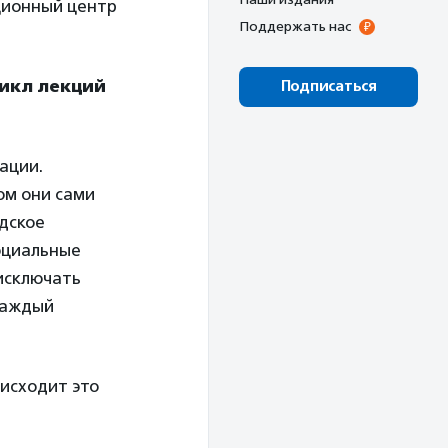
ционный центр
Поддержать нас
цикл лекций
Подписаться
ации.
ом они сами
дское
оциальные
 исключать
Каждый
оисходит это