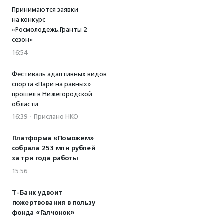
Принимаются заявки
на конкурс
«Росмолодежь.Гранты 2
сезон»
16:54
Фестиваль адаптивных видов
спорта «Пари на равных»
прошел в Нижегородской
области
16:39
·
Прислано НКО
Платформа «Поможем»
собрала 253 млн рублей
за три года работы
15:56
Т-Банк удвоит
пожертвования в пользу
фонда «Галчонок»