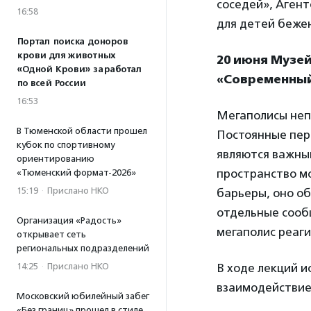
соседей», Аген
16:58
для детей бежен
Портал поиска доноров
крови для животных
20 июня Музей
«Одной Крови» заработал
«Современный
по всей России
16:53
Мегаполисы неп
В Тюменской области прошел
Постоянные пере
кубок по спортивному
являются важны
ориентированию
пространство м
«Тюменский формат-2026»
15:19
·
Прислано НКО
барьеры, оно об
отдельные сооб
Организация «Радость»
мегаполис реаги
открывает сеть
региональных подразделений
14:25
·
Прислано НКО
В ходе лекций и
взаимодействие 
Московский юбилейный забег
«Без границ» прошел в стиле