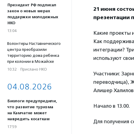
Президент РФ подписал
21 июня состо
закон о новых мерах
презентации 
поддержки молодежных
НКО
13:04
Какие проекты 
Как поддерживаю
Волонтеры Наставнического
интеграции? Три
центра преобразили
территорию дома ребенка
используют свои
при колонии в Можайске
10:32
·
Прислано НКО
Участники: Зар
переводчица), Ж
04.08.2026
Алишер Халилов
Биологи предупредили,
Начало в 13.00.
что развитие туризма
на Камчатке может
навредить косаткам
Для получения 
17:59