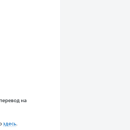
 перевод на
но
здесь
.