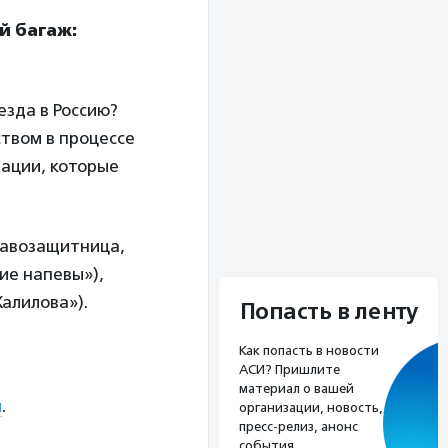
й багаж:
зда в Россию?
ством в процессе
рации, которые
равозащитница,
ие напевы»),
алилова»).
Попасть в ленту
Как попасть в новости
АСИ? Пришлите
материал о вашей
я
.
организации, новость,
пресс-релиз, анонс
события.