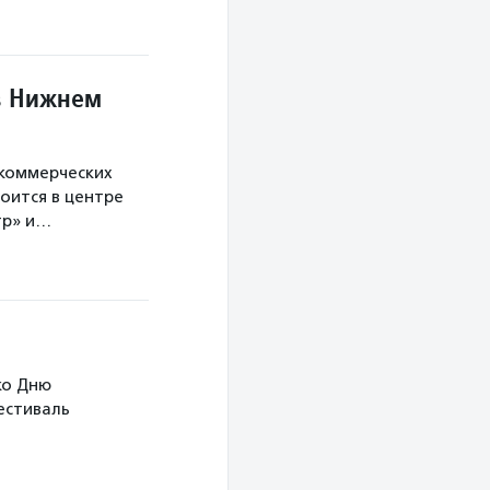
в Нижнем
екоммерческих
оится в центре
тр» и…
ко Дню
Фестиваль