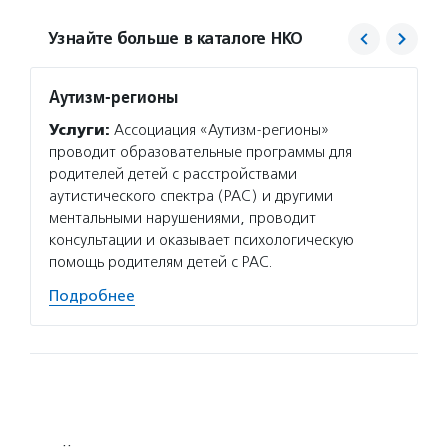
Узнайте больше в каталоге НКО
Аутизм-регионы
Выхо
Услуги:
Ассоциация «Аутизм-регионы»
Услуг
проводит образовательные программы для
классы
родителей детей с расстройствами
с расс
аутистического спектра (РАС) и другими
группы
ментальными нарушениями, проводит
програ
консультации и оказывает психологическую
с аути
помощь родителям детей с РАС.
Подро
Подробнее