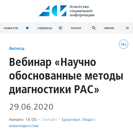
Перейти
к
содержанию
новости
сервисы
поиск
меню
18+
Анонсы
Вебинар «Научно
обоснованные методы
диагностики РАС»
29.06.2020
Начало: 16:00
·
Онлайн
·
Здоровье
,
Люди с
инвалидностью