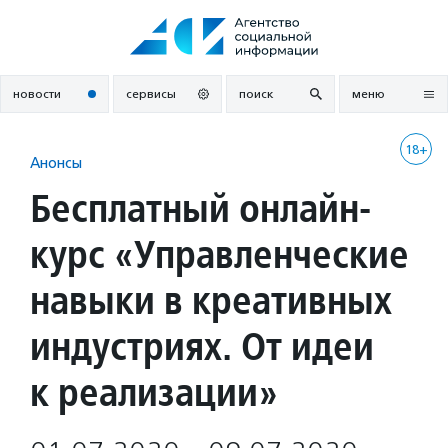
Перейти
к
содержанию
новости
сервисы
поиск
меню
18+
Анонсы
Бесплатный онлайн-
курс «Управленческие
навыки в креативных
индустриях. От идеи
к реализации»