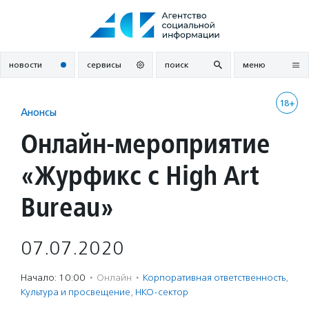
Перейти
к
содержанию
новости
сервисы
поиск
меню
18+
Анонсы
Онлайн-мероприятие
«Журфикс с High Art
Bureau»
07.07.2020
Начало: 10:00
·
Онлайн
·
Корпоративная ответственность
,
Культура и просвещение
,
НКО-сектор