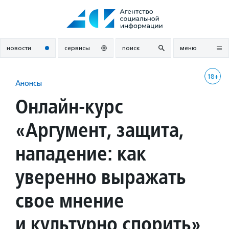
Перейти
к
содержанию
новости
сервисы
поиск
меню
18+
Анонсы
Онлайн-курс
«Аргумент, защита,
нападение: как
уверенно выражать
свое мнение
и культурно спорить»