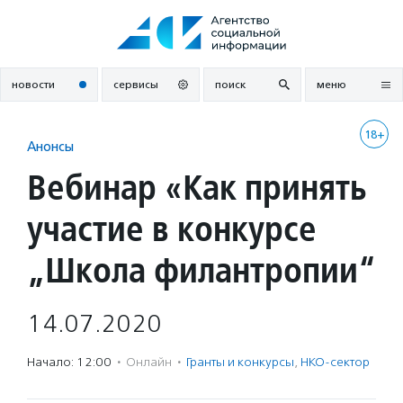
Перейти
к
содержанию
новости
сервисы
поиск
меню
18+
Анонсы
Вебинар «Как принять
участие в конкурсе
„Школа филантропии“
14.07.2020
Начало: 12:00
·
Онлайн
·
Гранты и конкурсы
,
НКО-сектор