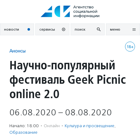
Перейти
к
содержанию
новости
сервисы
поиск
меню
18+
Анонсы
Научно-популярный
фестиваль Geek Picnic
online 2.0
06.08.2020 – 08.08.2020
Начало: 18:00
·
Онлайн
·
Культура и просвещение
,
Образование