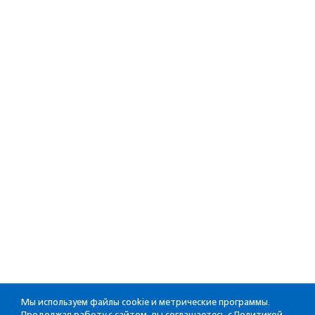
Мы используем файлы cookie и метрические программы.
Продолжая работу с сайтом, вы соглашаетесь с
Политикой