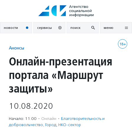
Перейти
к
содержанию
новости
сервисы
поиск
меню
18+
Анонсы
Онлайн-презентация
портала «Маршрут
защиты»
10.08.2020
Начало: 11:00
·
Онлайн
·
Благотвори­тель­ность и
доброволь­чест­во
,
Город
,
НКО-сектор