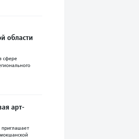
й области
в сфере
егионального
ая арт-
й приглашает
 мокшанской