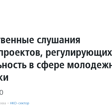
венные слушания
проектов, регулирующих
ьность в сфере молодеж
ки
0
ква
·
НКО-сектор