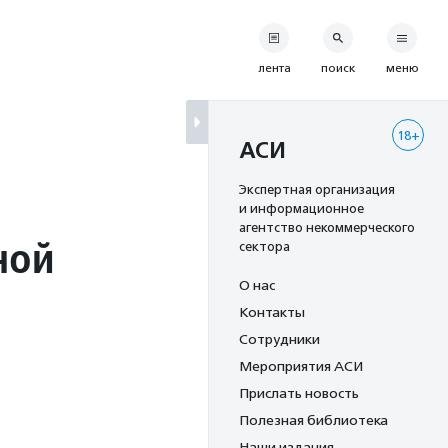
лента
поиск
меню
18+
АСИ
Экспертная организация
и информационное
агентство некоммерческого
ной
сектора
О нас
Контакты
Сотрудники
Мероприятия АСИ
Прислать новость
Полезная библиотека
Наши издания