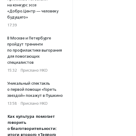
на конкурс эссе
«Добро.Центр — человеку
будущего»
17:39
В Москве и Петербурге
пройдут тренинги
по профилактике выгорания
для помогающих
специалистов
15:32
·
Прислано НКО
Уникальный спектакль
о первой помощи «Гореть
звездой» покажут в Пушкино
13:58
·
Прислано НКО
Как культура помогает
говорить
о благотворительности:
итоги второго «Теплого