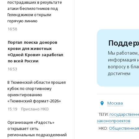
пострадавших в результате
атаки беспилотников под
Геленджиком открыли
горячую линию
16:58
Поддерж
Портал поиска доноров
крови для животных
Мы работаем, 
«Одной Крови» заработал
информация и
по всей России
вопросу в бла
16:53
достигнем
В Тюменской области прошел
кубок по спортивному
ориентированию
«Тюменский формат-2026»
Москва
15:19
·
Прислано НКО
ТЕГИ:
государствен
законопроектов
Организация «Радость»
НКО:
Общественная
открывает сеть
региональных подразделений