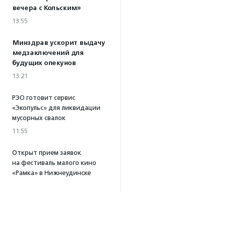
вечера с Кольским»
13:55
Минздрав ускорит выдачу
медзаключений для
будущих опекунов
13:21
РЭО готовит сервис
«Экопульс» для ликвидации
мусорных свалок
11:55
Открыт прием заявок
на фестиваль малого кино
«Рамка» в Нижнеудинске
10:32
·
Прислано НКО
Все новости