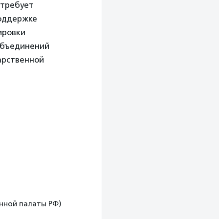
отребует
поддержке
ировки
объединений
арственной
венной палаты РФ)