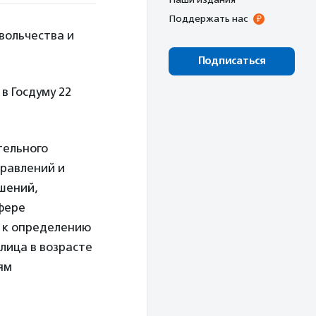
Поддержать нас
вольчества и
Подписаться
в Госдуму 22
тельного
правлений и
шений,
фере
 к определению
лица в возрасте
ям