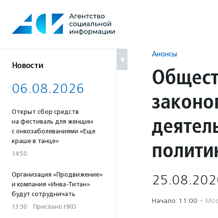
Перейти
к
содержанию
Анонсы
Новости
Общест
06.08.2026
законо
Открыт сбор средств
деятел
на фестиваль для женщин
с онкозаболеваниями «Еще
полити
краше в танце»
14:50
Организация «Продвижение»
25.08.202
и компания «Инва-Титан»
будут сотрудничать
Начало: 11:00
·
Мос
13:30
·
Прислано НКО