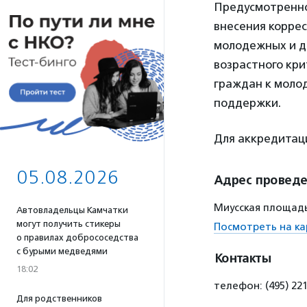
Предусмотренно
внесения корре
молодежных и д
возрастного кр
граждан к моло
поддержки.
Для аккредита
05.08.2026
Адрес провед
Миусская площадь,
Автовладельцы Камчатки
могут получить стикеры
Посмотреть на ка
о правилах добрососедства
с бурыми медведями
Контакты
18:02
телефон: (495) 22
Для родственников