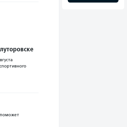
Ялуторовске
вгуста
 спортивного
 поможет