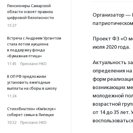
Пенсионеры Самарской
области освоят правила
Организатор — 
цифровой безопасности
патриотическом
13:27
Проект ФЗ «О мо
Встреча с Андреем Ургантом
стала лотом аукциона
июля 2020 года.
в поддержку фонда
«Бумажная птица»
Актуальность з
11:45
·
Прислано НКО
определения на
В ОП РФ предложили
форм реализаци
установить ежегодные
возникающих ме
выплаты на сборы в школу
молодежной пол
11:24
возрастной груп
Стихобиатлон «Км/вслух»
от 14 до 35 лет
соберет семьи в Липецке
воспользоватьс
10:32
·
Прислано НКО