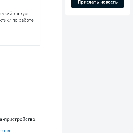
Прислать новость
Обнаженные сердца
ческий конкурс
Услуги:
Фонд «Обнаженные сердца» создает и
ктики по работе
приглашает в инклюзивный лагерь детей и по
нарушениями, оказывает услуги сопровождения
Подробнее
ка-пристройство.
ест­во