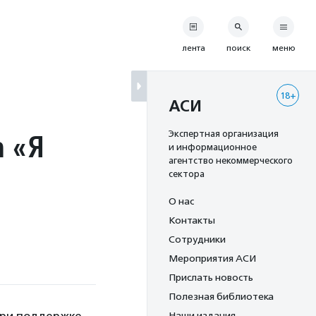
лента
поиск
меню
18+
АСИ
а «Я
Экспертная организация
и информационное
агентство некоммерческого
сектора
О нас
Контакты
Сотрудники
Мероприятия АСИ
Прислать новость
Полезная библиотека
Наши издания