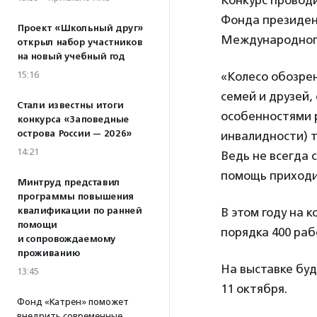
Конкурс провод
Фонда президент
Проект «Школьный друг»
Международного
открыл набор участников
на новый учебный год
15:16
«Колесо обозре
семей и друзей,
Стали известны итоги
особенностями 
конкурса «Заповедные
острова России — 2026»
инвалидности) 
14:21
Ведь не всегда 
помощь приходи
Минтруд представил
программы повышения
квалификации по ранней
В этом году на 
помощи
порядка 400 раб
и сопровождаемому
проживанию
На выставке бу
13:45
11 октября.
Фонд «Катрен» поможет
внедрить современные