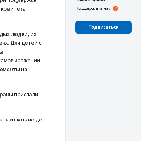
ри поддержке
о комитета
Поддержать нас
Подписаться
дых людей, их
еях. Для детей с
мы
 самовыражении.
моменты на
страны прислали
еть их можно до