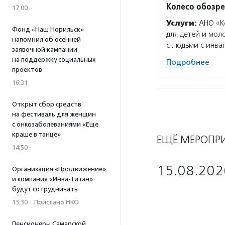
Колесо обозр
17:00
Услуги:
АНО «Ко
Фонд «Наш Норильск»
для детей и мол
напомнил об осенней
с людьми с инва
заявочной кампании
на поддержку социальных
Подробнее
проектов
16:31
Открыт сбор средств
на фестиваль для женщин
с онкозаболеваниями «Еще
краше в танце»
ЕЩЁ МЕРОПР
14:50
15.08.202
Организация «Продвижение»
и компания «Инва-Титан»
будут сотрудничать
13:30
·
Прислано НКО
Пенсионеры Самарской