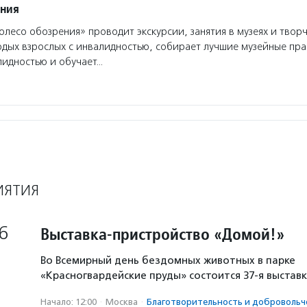
ения
лесо обозрения» проводит экскурсии, занятия в музеях и твор
одых взрослых с инвалидностью, собирает лучшие музейные пра
лидностью и обучает…
ИЯТИЯ
6
Выставка-пристройство «Домой!»
Во Всемирный день бездомных животных в парке
«Красногвардейские пруды» состоится 37-я выстав
Начало: 12:00
·
Москва
·
Благотвори­тель­ность и доброволь­ч