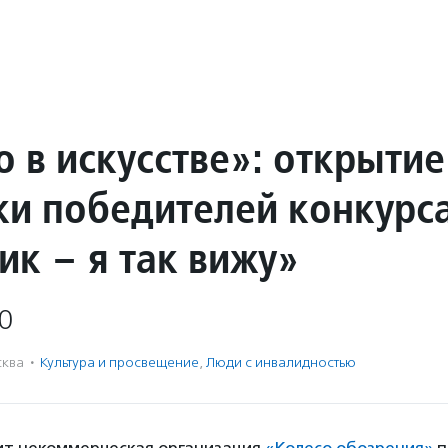
 в искусстве»: открытие
ки победителей конкурс
ик – я так вижу»
0
ква
·
Культура и просвещение
,
Люди с инвалидностью