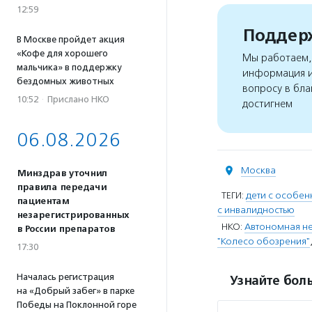
12:59
Поддерж
В Москве пройдет акция
«Кофе для хорошего
Мы работаем, 
мальчика» в поддержку
информация и
бездомных животных
вопросу в бла
10:52
·
Прислано НКО
достигнем
06.08.2026
Москва
Минздрав уточнил
правила передачи
ТЕГИ:
дети с особен
пациентам
с инвалидностью
незарегистрированных
НКО:
Автономная не
в России препаратов
"Колесо обозрения"
17:30
Началась регистрация
Узнайте боль
на «Добрый забег» в парке
Победы на Поклонной горе