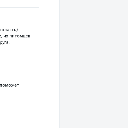
область)
, их питомцев
руга.
 поможет