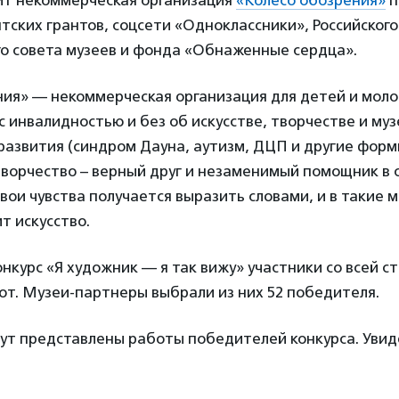
ит некоммерческая организация
«Колесо обозрения»
п
ских грантов, соцсети «Одноклассники», Российског
 совета музеев и фонда «Обнаженные cердца».
ния» — некоммерческая организация для детей и моло
 с инвалидностью и без об искусстве, творчестве и муз
развития (синдром Дауна, аутизм, ДЦП и другие фор
творчество – верный друг и незаменимый помощник в
свои чувства получается выразить словами, и в такие 
т искусство.
конкурс «Я художник — я так вижу» участники со всей 
от. Музеи-партнеры выбрали из них 52 победителя.
дут представлены работы победителей конкурса. Увид