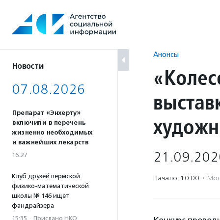
Перейти
к
содержанию
Анонсы
Новости
«Колесо
07.08.2026
выстав
Препарат «Энхерту»
художн
включили в перечень
жизненно необходимых
и важнейших лекарств
21.09.202
16:27
Клуб друзей пермской
Начало: 10:00
·
Мос
физико-математической
школы № 146 ищет
фандрайзера
15:35
·
Прислано НКО