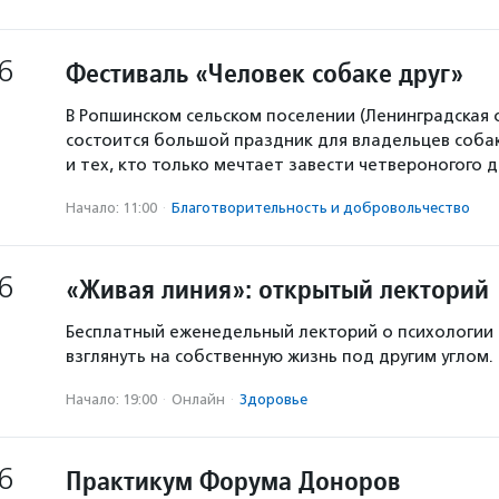
6
Фестиваль «Человек собаке друг»
В Ропшинском сельском поселении (Ленинградская 
состоится большой праздник для владельцев собак
и тех, кто только мечтает завести четвероногого д
Начало: 11:00
·
Благотвори­тель­ность и доброволь­чест­во
6
«Живая линия»: открытый лекторий
Бесплатный еженедельный лекторий о психологии
взглянуть на собственную жизнь под другим углом.
Начало: 19:00
·
Онлайн
·
Здоровье
6
Практикум Форума Доноров