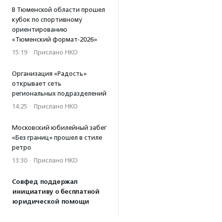
В Тюменской области прошел
кубок по спортивному
ориентированию
«Тюменский формат-2026»
15:19
·
Прислано НКО
Организация «Радость»
открывает сеть
региональных подразделений
14:25
·
Прислано НКО
Московский юбилейный забег
«Без границ» прошел в стиле
ретро
13:30
·
Прислано НКО
Совфед поддержал
инициативу о бесплатной
юридической помощи
сиротам старше 23 лет