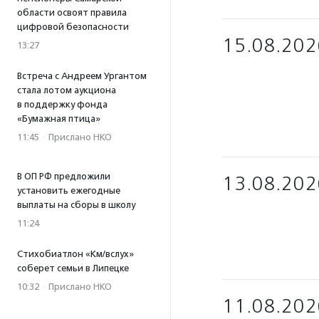
области освоят правила
цифровой безопасности
15.08.202
13:27
Встреча с Андреем Ургантом
стала лотом аукциона
в поддержку фонда
«Бумажная птица»
11:45
·
Прислано НКО
В ОП РФ предложили
13.08.202
установить ежегодные
выплаты на сборы в школу
11:24
Стихобиатлон «Км/вслух»
соберет семьи в Липецке
10:32
·
Прислано НКО
11.08.202