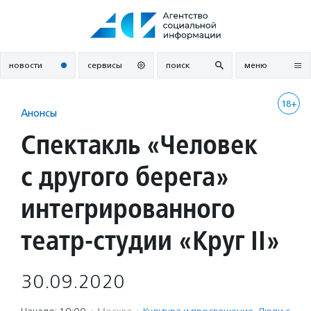
Перейти
к
содержанию
новости
сервисы
поиск
меню
18+
Анонсы
Спектакль «Человек
с другого берега»
интегрированного
театр-студии «Круг II»
30.09.2020