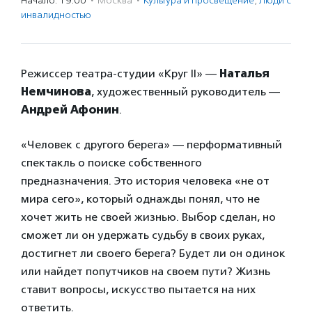
Начало: 19:00
·
Москва
·
Культура и просвещение
,
Люди с
инвалидностью
Режиссер театра-студии «Круг II» —
Наталья
Немчинова
, художественный руководитель —
Андрей Афонин
.
«Человек с другого берега» — перформативный
спектакль о поиске собственного
предназначения. Это история человека «не от
мира сего», который однажды понял, что не
хочет жить не своей жизнью. Выбор сделан, но
сможет ли он удержать судьбу в своих руках,
достигнет ли своего берега? Будет ли он одинок
или найдет попутчиков на своем пути? Жизнь
ставит вопросы, искусство пытается на них
ответить.