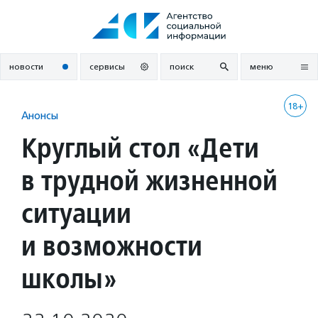
Перейти
к
содержанию
новости
сервисы
поиск
меню
18+
Анонсы
Круглый стол «Дети
в трудной жизненной
ситуации
и возможности
школы»