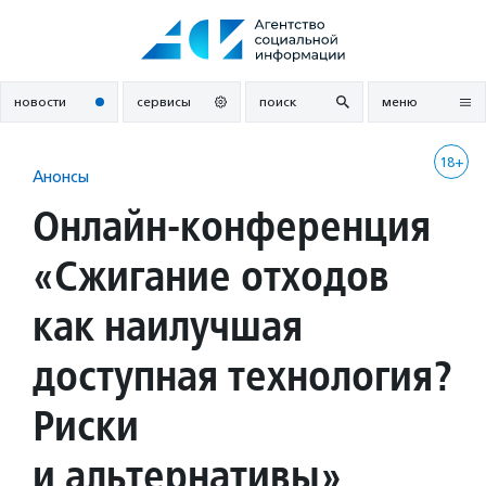
Перейти
к
содержанию
новости
сервисы
поиск
меню
18+
Анонсы
Онлайн-конференция
«Сжигание отходов
как наилучшая
доступная технология?
Риски
и альтернативы»