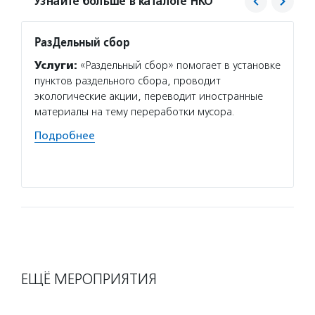
Узнайте больше в каталоге НКО
РазДельный сбор
Зелен
Услуги:
«Раздельный сбор» помогает в установке
Услуг
пунктов раздельного сбора, проводит
уроки 
экологические акции, переводит иностранные
прав н
материалы на тему переработки мусора.
оказыв
поддер
Подробнее
всерос
Подро
ЕЩЁ МЕРОПРИЯТИЯ