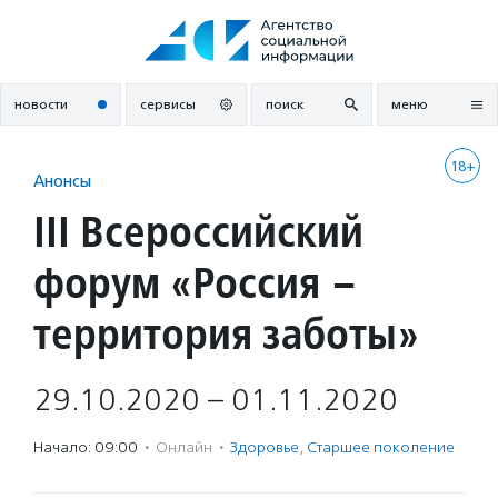
Перейти
к
содержанию
новости
сервисы
поиск
меню
18+
Анонсы
III Всероссийский
форум «Россия –
территория заботы»
29.10.2020 – 01.11.2020
Начало: 09:00
·
Онлайн
·
Здоровье
,
Старшее поколение