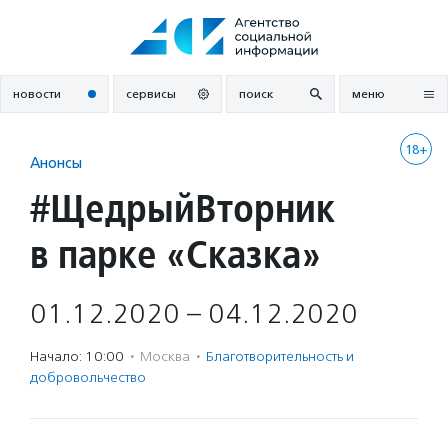
Перейти
к
содержанию
новости
сервисы
поиск
меню
18+
Анонсы
#ЩедрыйВторник
в парке «Сказка»
01.12.2020 – 04.12.2020
Начало: 10:00
·
Москва
·
Благотвори­тель­ность и
доброволь­чест­во