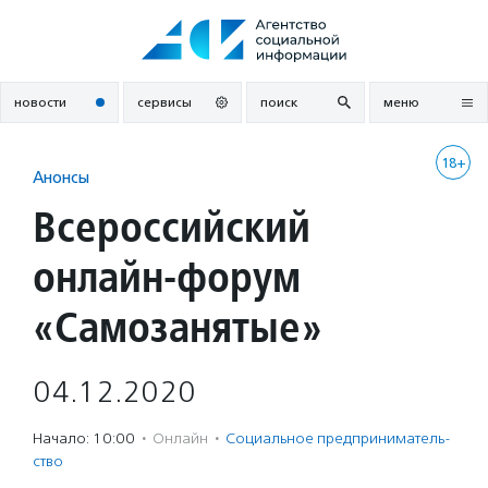
Перейти
к
содержанию
новости
сервисы
поиск
меню
18+
Анонсы
Всероссийский
онлайн-форум
«Самозанятые»
04.12.2020
Начало: 10:00
·
Онлайн
·
Социальное предпри­нима­тель­
ство