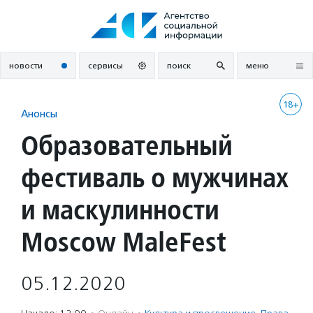
Перейти
к
содержанию
новости
сервисы
поиск
меню
18+
Анонсы
Образовательный
фестиваль о мужчинах
и маскулинности
Moscow MaleFest
05.12.2020