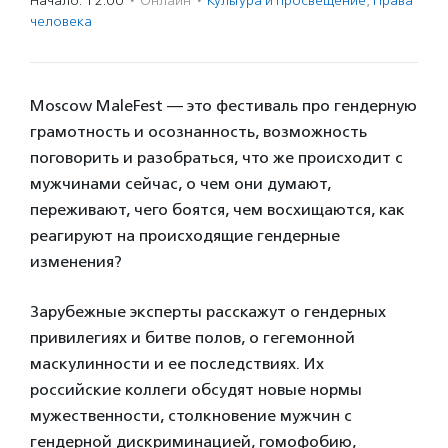
Начало: 12:00
·
Онлайн
·
Культура и просвещение
,
Права
человека
Moscow MaleFest — это фестиваль про гендерную
грамотность и осознанность, возможность
поговорить и разобраться, что же происходит с
мужчинами сейчас, о чем они думают,
переживают, чего боятся, чем восхищаются, как
реагируют на происходящие гендерные
изменения?
Зарубежные эксперты расскажут о гендерных
привилегиях и битве полов, о гегемонной
маскулинности и ее последствиях. Их
российские коллеги обсудят новые нормы
мужественности, столкновение мужчин с
гендерной дискриминацией, гомофобию,