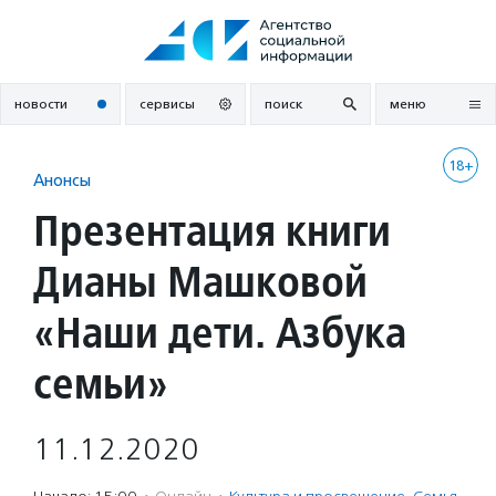
Перейти
к
содержанию
новости
сервисы
поиск
меню
18+
Анонсы
Презентация книги
Дианы Машковой
«Наши дети. Азбука
семьи»
11.12.2020