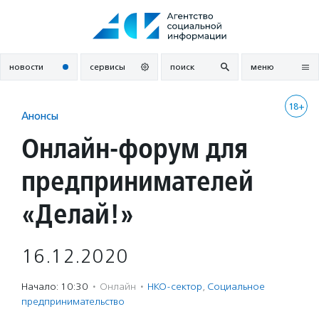
Перейти
к
содержанию
новости
сервисы
поиск
меню
18+
Анонсы
Онлайн-форум для
предпринимателей
«Делай!»
16.12.2020
Начало: 10:30
·
Онлайн
·
НКО-сектор
,
Социальное
предпри­нима­тель­ство