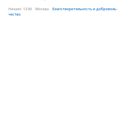
Начало: 12:00
·
Москва
·
Благотвори­тель­ность и доброволь­
чест­во