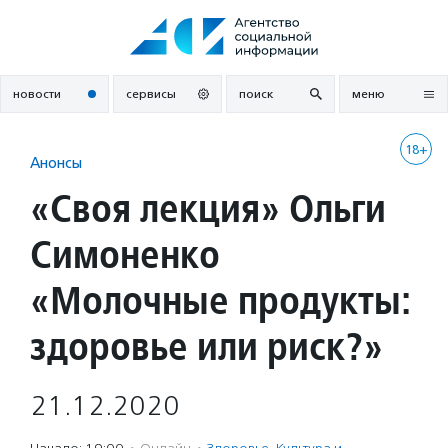
Перейти
к
содержанию
новости
сервисы
поиск
меню
18+
Анонсы
«Своя лекция» Ольги
Симоненко
«Молочные продукты:
здоровье или риск?»
21.12.2020