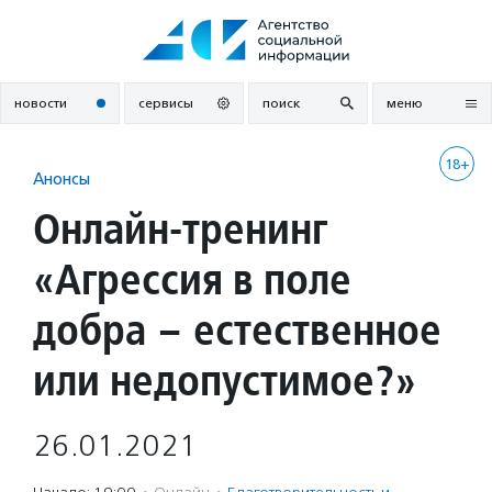
Перейти
к
содержанию
новости
сервисы
поиск
меню
18+
Анонсы
Онлайн-тренинг
«Агрессия в поле
добра – естественное
или недопустимое?»
26.01.2021