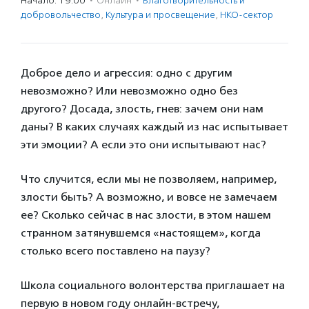
Начало: 19:00
·
Онлайн
·
Благотвори­тель­ность и
доброволь­чест­во
,
Культура и просвещение
,
НКО-сектор
Доброе дело и агрессия: одно с другим
невозможно? Или невозможно одно без
другого? Досада, злость, гнев: зачем они нам
даны? В каких случаях каждый из нас испытывает
эти эмоции? А если это они испытывают нас?
Что случится, если мы не позволяем, например,
злости быть? А возможно, и вовсе не замечаем
ее? Сколько сейчас в нас злости, в этом нашем
странном затянувшемся «настоящем», когда
столько всего поставлено на паузу?
Школа социального волонтерства приглашает на
первую в новом году онлайн-встречу,