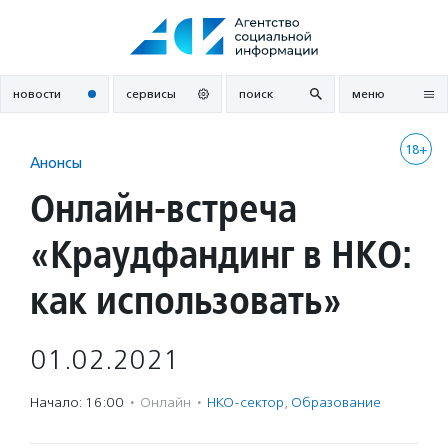
Перейти
к
содержанию
новости
сервисы
поиск
меню
18+
Анонсы
Онлайн-встреча
«Краудфандинг в НКО:
как использовать»
01.02.2021
Начало: 16:00
·
Онлайн
·
НКО-сектор
,
Образование