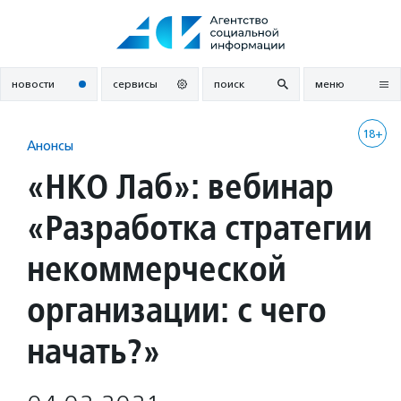
Перейти
к
содержанию
новости
сервисы
поиск
меню
18+
Анонсы
«НКО Лаб»: вебинар
«Разработка стратегии
некоммерческой
организации: с чего
начать?»