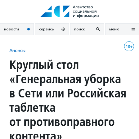
Перейти
к
содержанию
новости
сервисы
поиск
меню
18+
Анонсы
Круглый стол
«Генеральная уборка
в Сети или Российская
таблетка
от противоправного
контента»