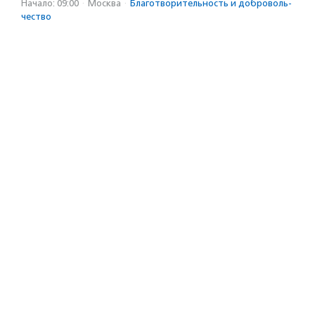
Начало: 09:00
·
Москва
·
Благотвори­тель­ность и доброволь­
чест­во